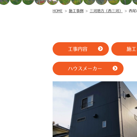
HOME
>
施工事例
>
三河地方（西三河）
>
西尾
工事内容
施工
ハウスメーカー