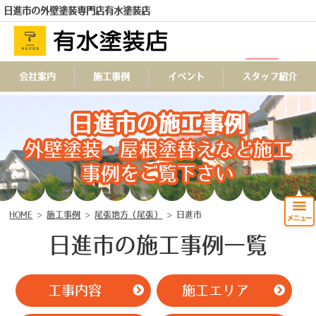
日進市の外壁塗装専門店有水塗装店
会社案内
施工事例
イベント
スタッフ紹介
TEL
日進市の施工事例
外壁塗装・屋根塗替えなど施工
事例をご覧下さい
HOME
>
施工事例
>
尾張地方（尾張）
>
日進市
日進市の施工事例一覧
工事内容
施工エリア