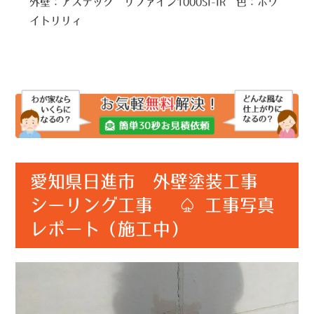
外壁：アステック リファイン1000SI-IR 色：ホワ
イトリリィ
愛知県日進市 外壁塗装工事
シーリング工事 ♤ 工事写真
レポート（施工中）