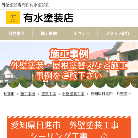
外壁塗装専門店有水塗装店
会社案内
施工事例
イベント
スタッフ紹介
施工事例
TEL
外壁塗装・屋根塗替えなど施工
事例をご覧下さい
HOME
>
施工事例
>
塗装工事
>
外壁塗装工事
>
愛知県日進市 外壁塗装工事 シーリング工事 ♤
愛知県日進市 外壁塗装工事
シーリング工事 ♤