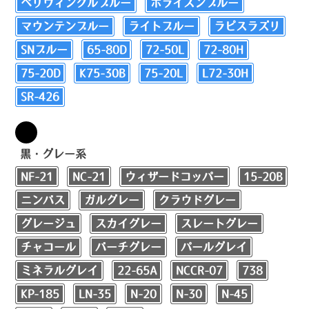
ペリウィンクルブルー
ホライズンブルー
マウンテンブルー
ライトブルー
ラピスラズリ
SNブルー
65-80D
72-50L
72-80H
75-20D
K75-30B
75-20L
L72-30H
SR-426
黒・グレー系
NF-21
NC-21
ウィザードコッパー
15-20B
ニンバス
ガルグレー
クラウドグレー
グレージュ
スカイグレー
スレートグレー
チャコール
バーチグレー
パールグレイ
ミネラルグレイ
22-65A
NCCR-07
738
KP-185
LN-35
N-20
N-30
N-45