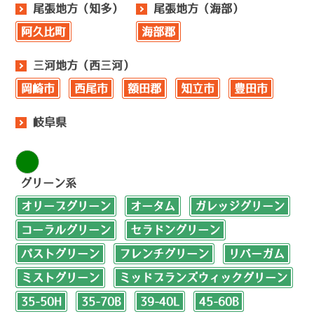
尾張地方（知多）
尾張地方（海部）
阿久比町
海部郡
三河地方（西三河）
岡崎市
西尾市
額田郡
知立市
豊田市
岐阜県
グリーン系
オリーブグリーン
オータム
ガレッジグリーン
コーラルグリーン
セラドングリーン
パストグリーン
フレンチグリーン
リバーガム
ミストグリーン
ミッドブランズウィックグリーン
35-50H
35-70B
39-40L
45-60B