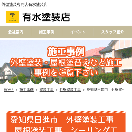
外壁塗装専門店有水塗装店
会社案内
施工事例
イベント
スタッフ紹介
施工事例
TEL
外壁塗装・屋根塗替えなど施工
事例をご覧下さい
HOME
>
施工事例
>
塗装工事
>
外壁塗装工事
>
愛知県日進市 外壁塗装工事 屋根塗装工事 シーリング工事 防水工事 ♧
愛知県日進市 外壁塗装工事
屋根塗装工事 シーリング工