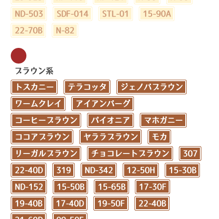
ND-503
SDF-014
STL-01
15-90A
22-70B
N-82
ブラウン系
トスカニー
テラコッタ
ジェノバブラウン
ワームクレイ
アイアンバーグ
コーヒーブラウン
パイオニア
マホガニー
ココアブラウン
ヤララブラウン
モカ
リーガルブラウン
チョコレートブラウン
307
22-40D
319
ND-342
12-50H
15-30B
ND-152
15-50B
15-65B
17-30F
19-40B
17-40D
19-50F
22-40B