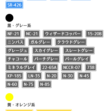
SR-426
黒・グレー系
NF-21
NC-21
ウィザードコッパー
15-20B
ニンバス
ガルグレー
クラウドグレー
グレージュ
スカイグレー
スレートグレー
チャコール
バーチグレー
パールグレイ
ミネラルグレイ
22-65A
NCCR-07
738
KP-185
LN-35
N-20
N-30
N-45
N-60
N-75
N-85
黄・オレンジ系