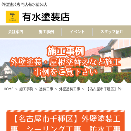
外壁塗装専門店有水塗装店
会社案内
施工事例
イベント
スタッフ紹介
TEL
施工事例
外壁塗装・屋根塗替えなど施工
事例をご覧下さい
HOME
>
施工事例
>
塗装工事
>
外壁塗装工事
>
【名古屋市千種区】外壁塗装工事 シーリング工事 防水工事 ♧
【名古屋市千種区】外壁塗装工
事 シーリング工事 防水工事