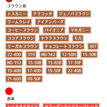
ブラウン系
トスカニー
テラコッタ
ジェノバブラウン
ワームクレイ
アイアンバーグ
コーヒーブラウン
パイオニア
マホガニー
ココアブラウン
ヤララブラウン
モカ
リーガルブラウン
チョコレートブラウン
307
22-40D
319
ND-342
12-50H
15-30B
ND-152
15-50B
15-65B
17-30F
19-40B
17-40D
19-50F
22-40B
21-60D
09-50F
赤系
レッドオキサイド
カラーボンドヘリテージレッド