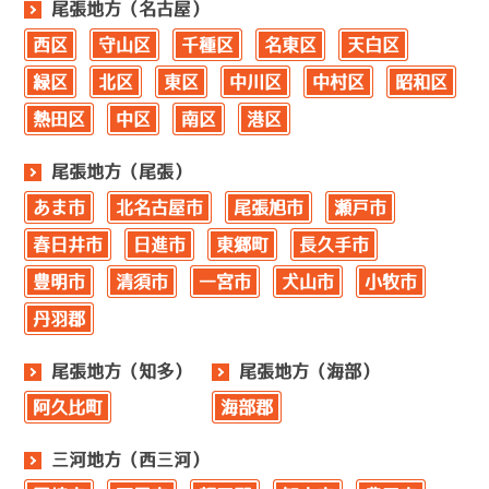
尾張地方（名古屋）
西区
守山区
千種区
名東区
天白区
緑区
北区
東区
中川区
中村区
昭和区
熱田区
中区
南区
港区
尾張地方（尾張）
あま市
北名古屋市
尾張旭市
瀬戸市
春日井市
日進市
東郷町
長久手市
豊明市
清須市
一宮市
犬山市
小牧市
丹羽郡
尾張地方（知多）
尾張地方（海部）
阿久比町
海部郡
三河地方（西三河）