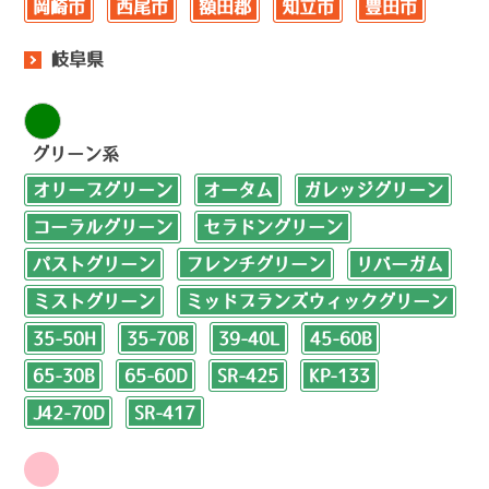
岡崎市
西尾市
額田郡
知立市
豊田市
岐阜県
グリーン系
オリーブグリーン
オータム
ガレッジグリーン
コーラルグリーン
セラドングリーン
パストグリーン
フレンチグリーン
リバーガム
ミストグリーン
ミッドブランズウィックグリーン
35-50H
35-70B
39-40L
45-60B
65-30B
65-60D
SR-425
KP-133
J42-70D
SR-417