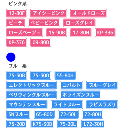
ピンク系
12-80F
アイシーピンク
オールドローズ
ピーチ
ベビーピンク
ローズグレイ
ローズベージュ
15-90B
17-80H
KP-336
KP-376
09-80D
ブルー系
75-30B
75-30D
55-80H
エレクトリックブルー
コバルト
ブルーグレイ
ペリウィンクルブルー
ホライズンブルー
マウンテンブルー
ライトブルー
ラピスラズリ
SNブルー
65-80D
72-50L
72-80H
75-20D
K75-30B
75-20L
L72-30H