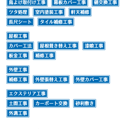
鳥よけ取付け工事
幕板カバー工事
樋交換工事
ツタ処理
室内塗装工事
軒天補修
長尺シート
タイル補修工事
屋根工事
カバー工法
屋根葺き替え工事
漆喰工事
板金工事
補修工事
外壁工事
補修工事
外壁張替え工事
外壁カバー工事
エクステリア工事
土間工事
カーポート交換
砂利敷き
外溝工事