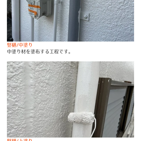
竪樋/中塗り
中塗り材を塗布する工程です。
竪樋/上塗り