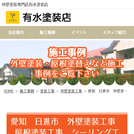
外壁塗装専門店有水塗装店
会社案内
施工事例
イベント
スタッフ紹介
施工事例
TEL
外壁塗装・屋根塗替えなど施工
事例をご覧下さい
HOME
>
施工事例
>
塗装工事
>
外壁塗装工事
>
愛知 日進市 外壁塗装工事 屋根塗装工事 シーリング工事 付帯部塗装工事 防水工事 ♤
愛知 日進市 外壁塗装工事
屋根塗装工事 シーリング工