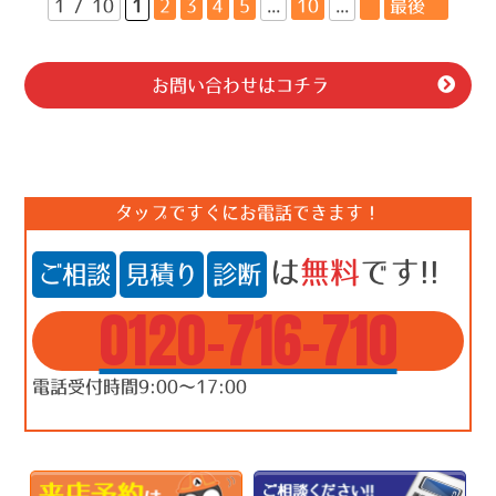
1 / 10
1
2
3
4
5
...
10
...
»
最後 »
お問い合わせはコチラ
タップですぐにお電話できます！
は
無料
です!!
ご相談
見積り
診断
0120-716-710
電話受付時間9:00～17:00