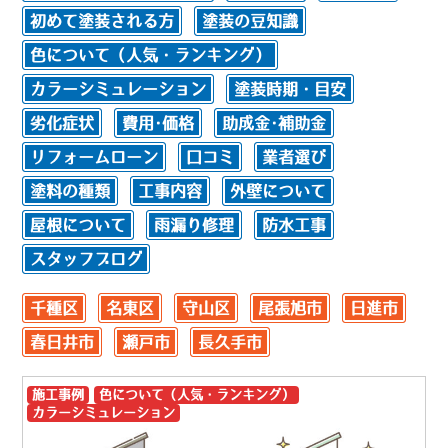
初めて塗装される方
塗装の豆知識
色について（人気・ランキング）
カラーシミュレーション
塗装時期・目安
劣化症状
費用･価格
助成金･補助金
リフォームローン
口コミ
業者選び
塗料の種類
工事内容
外壁について
屋根について
雨漏り修理
防水工事
スタッフブログ
千種区
名東区
守山区
尾張旭市
日進市
春日井市
瀬戸市
長久手市
施工事例
色について（人気・ランキング）
カラーシミュレーション