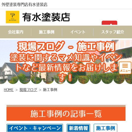
外壁塗装専門店有水塗装店
TEL
会社案内
施工事例
イベント
スタッフ紹介
現場ブログ - 施工事例
塗装に関するマメ知識やイベン
トなど最新情報をお届けしま
す！
HOME
>
現場ブログ
>
施工事例
施工事例の記事一覧
イベント・キャンペーン
新着情報
施工事例