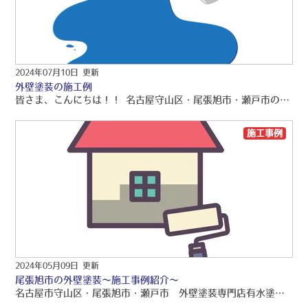
2024年07月10日 更新
外壁塗装の施工例
皆さま、こんにちは！！ 名古屋守山区・尾張旭市・瀬戸市の屋根・外壁塗装専門店、有水塗装店の幸山です(*'ω'*) いつもブログをお読みいただき、ありがとうございますm(_ _"m) 外壁塗装の施工事例を探している方にとって、 どのような塗装が実際に行われているのか、そしてその効果や仕上がりが気になるポイントだと思います(｀・ω・´) このブログでは、2024年最新の外壁塗装の施工事例を詳しく紹介します。 この記事を読むと、尾張旭市で行われた具体的な施工事例とその詳細、使用した塗料や工法について理解することができます！♬ また、施工前後のビフォーアフターの写真を通じて、実際の仕上がりを確認することも可能です。 屋根塗装・外壁塗装を検討中の方はぜひ最後まで読んでみてください！ 外壁塗装の施工事例 外壁塗装の施工種類 外壁塗装にはさまざまな種類がありますが、 ここでは2024年に尾張旭市で実際に行われた施工事例を紹介します。 各施工種類について、その特徴やメリット、デメリットを詳しく見ていきましょう(*‘ω‘ *) 施工事例1: シリコン塗料による外壁塗装 概要 尾張旭市にあるアパートの外壁にシリコン塗料を使用した施工事例です。 シリコン塗料は耐久性が高く、価格も比較的手頃なため、多くの住宅で採用されています。 施工内容 まず、高圧洗浄で外壁の汚れをしっかりと落とし、下地処理を行いました。 その後、下塗り、中塗り、上塗りの3回塗装を行い、均一で美しい仕上がりを実現しました。 使用した塗料 シリコン塗料（アステック スーパーラジカルGH 色：ウィザードコッパー） 施工後の状態 鮮やかな色が蘇り、ひび割れも完全に修復されました。 お客様からは「新築のように綺麗になった」と喜ばれました。 施工事例2: フッ素塗料による外壁塗装 概要 尾張旭市内の物件にフッ素塗料を使用した施工事例です。 フッ素塗料は耐候性が非常に高く、長期間美しさを保つことができます。 施工内容 高圧洗浄でカビや苔を完全に除去し、下地処理を徹底的に行いました。 フッ素塗料を使用して、下塗り、中塗り、上塗りの3回塗装を実施しました。 使用した塗料 フッ素塗料（アステック フッ素REVO 色：ウィザードコッパー） 施工後の状態 耐候性に優れたフッ素塗料の効果で、長期間美しい外観を維持できる仕上がりとなりました。 お客様からは「長持ちする塗装で安心」との声をいただきました。 まとめ 2024年に尾張旭市で行われた外壁塗装の施工事例を紹介しました。 シリコン塗料やフッ素塗料など、各塗料の特徴や施工の流れを詳しく解説しました。 実際の施工事例を通じて、外壁塗装の重要性やその効果を理解いただけたのではないでしょうか(/・ω・)/ 本日も名古屋市守山区・尾張旭市・瀬戸市 外壁塗装専門店有水塗装店の外壁塗装ブログをお読みくださり、誠に有難うございました(❀ᴗ͈ˬᴗ͈) ⁾⁾ 外壁塗装のご質問等がございましたらお気軽に名古屋市守山区・尾張旭市・瀬戸市市 外壁塗装専門店有水塗装店へお問い合わせください。 ⇩施工事例⇩ https://arimizutoso.jp/works/19953/ ⇩営業時間は9時00分～17時00分⇩ 0120-716-710 ⇩お見積りは無料で行っておりますのでお気軽にお問い合わせください♪(❛ᴗ❛ و(و˚˙ [contact-form-7 id="1253" title="お見積り・お問い合わせフォーム"]
施工事例
2024年05月09日 更新
尾張旭市の外壁塗装～施工事例紹介～
名古屋市守山区・尾張旭市・瀬戸市 外壁塗装専門店有水塗装店の外壁塗装ブログをお読みくださり、誠にありがとうございますo(〃＾▽＾〃)o? 名古屋市守山区・尾張旭市・瀬戸市を中心に、品質保証の外壁塗装・屋根塗装・雨漏り工事をご提供しております！！ 引き続きブログをお読みいただき、より良い外壁塗装・屋根塗装・雨漏り工事にして頂きたいです(/≧▽≦)/? 地域別で施工事例をご紹介していきますo(*￣︶￣*)o 今回は尾張旭市で施工した現場になります