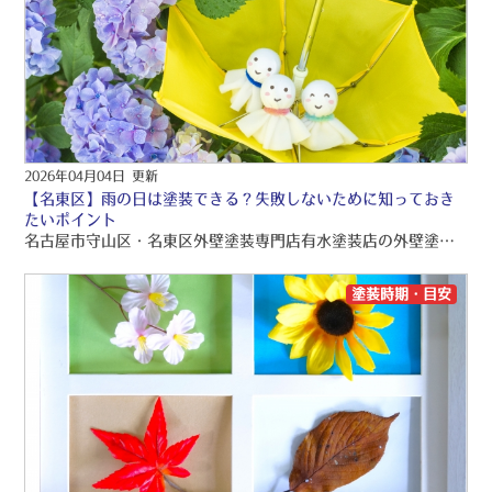
2026年04月04日 更新
【名東区】雨の日は塗装できる？失敗しないために知っておき
たいポイント
名古屋市守山区・名東区外壁塗装専門店有水塗装店の外壁塗装ブログをお読みくださり、誠にありがとうございますo(〃＾▽＾〃)o 名古屋市守山区・名東区を中心に、品質保証の外壁塗装・屋根塗装・雨漏り工事をご提供しております！！ 引き続きブログをお読みいただき、より良い外壁塗装・屋根塗装・雨漏り工事にして頂きたいです(/≧▽≦)/
塗装時期・目安