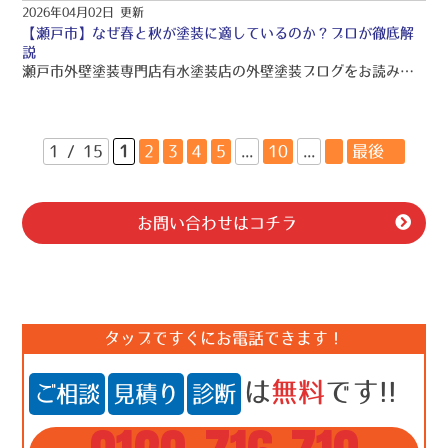
2026年04月02日 更新
【瀬戸市】なぜ春と秋が塗装に適しているのか？プロが徹底解
説
瀬戸市外壁塗装専門店有水塗装店の外壁塗装ブログをお読みくださり、誠にありがとうございますo(〃＾▽＾〃)o 瀬戸市を中心に、品質保証の外壁塗装・屋根塗装・雨漏り工事をご提供しております！！ 引き続きブログをお読みいただき、より良い外壁塗装・屋根塗装・雨漏り工事にして頂きたいです(/≧▽≦)/
1 / 15
1
2
3
4
5
...
10
...
»
最後 »
お問い合わせはコチラ
タップですぐにお電話できます！
は
無料
です!!
ご相談
見積り
診断