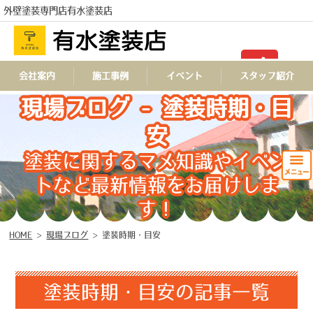
外壁塗装専門店有水塗装店
TEL
会社案内
施工事例
イベント
スタッフ紹介
現場ブログ - 塗装時期・目
安
塗装に関するマメ知識やイベン
トなど最新情報をお届けしま
す！
HOME
>
現場ブログ
>
塗装時期・目安
塗装時期・目安の記事一覧