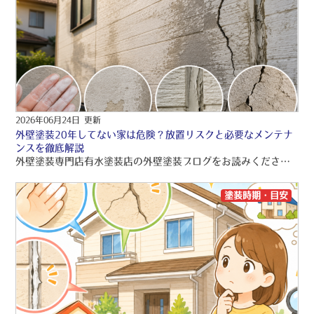
2026年06月24日 更新
外壁塗装20年してない家は危険？放置リスクと必要なメンテナ
ンスを徹底解説
外壁塗装専門店有水塗装店の外壁塗装ブログをお読みくださり、誠にありがとうございますo(〃＾▽＾〃)o 有水塗装店では、品質保証の外壁塗装・屋根塗装・雨漏り工事をご提供しております！！ 引き続きブログをお読みいただき、より良い外壁塗装・屋根塗装・雨漏り工事にして頂きたいです(/≧▽≦)/
塗装時期・目安