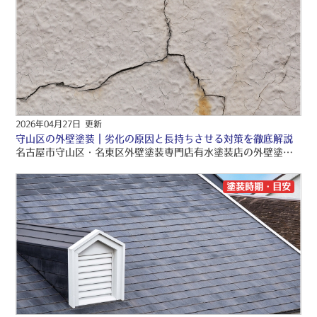
2026年04月27日 更新
守山区の外壁塗装｜劣化の原因と長持ちさせる対策を徹底解説
名古屋市守山区・名東区外壁塗装専門店有水塗装店の外壁塗装ブログをお読みくださり、誠にありがとうございますo(〃＾▽＾〃)o 名古屋市守山区・名東区を中心に、品質保証の外壁塗装・屋根塗装・雨漏り工事をご提供しております！！ 引き続きブログをお読みいただき、より良い外壁塗装・屋根塗装・雨漏り工事にして頂きたいです(/≧▽≦)/
塗装時期・目安