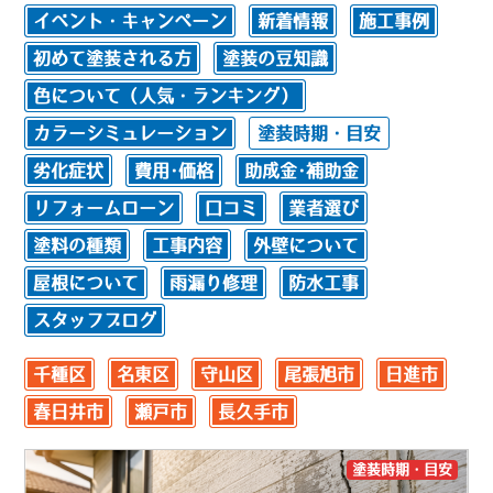
イベント・キャンペーン
新着情報
施工事例
初めて塗装される方
塗装の豆知識
色について（人気・ランキング）
カラーシミュレーション
塗装時期・目安
劣化症状
費用･価格
助成金･補助金
リフォームローン
口コミ
業者選び
塗料の種類
工事内容
外壁について
屋根について
雨漏り修理
防水工事
スタッフブログ
千種区
名東区
守山区
尾張旭市
日進市
春日井市
瀬戸市
長久手市
塗装時期・目安