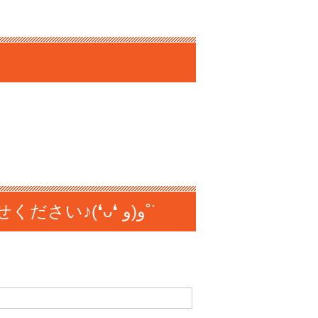
⇩お見積りは無料で行っておりますのでお気軽にお問い合わせください♪(❛ᴗ❛ و(و˚˙