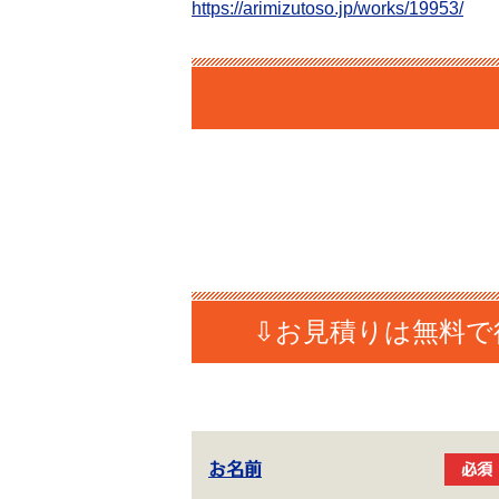
https://arimizutoso.jp/works/19953/
お名前
必須