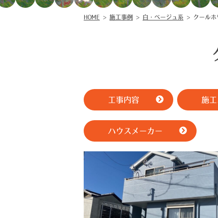
HOME
>
施工事例
>
白・ベージュ系
>
クールホ
工事内容
施工
ハウスメーカー