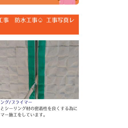
工事 防水工事♤ 工事写真レ
ング/プライマー
材とシーリング材の密着性を良くする為に
イマー施工をしています。