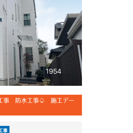
工事 防水工事♤ 施工デー
工事