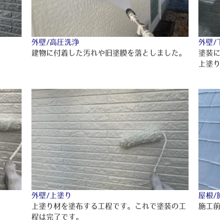
外壁/高圧洗浄
外壁/
建物に付着した汚れや旧塗膜を落としました。
塗装
上塗
外壁/上塗り
屋根/
上塗り材を塗布する工程です。これで塗装の工
施工
程は完了です。