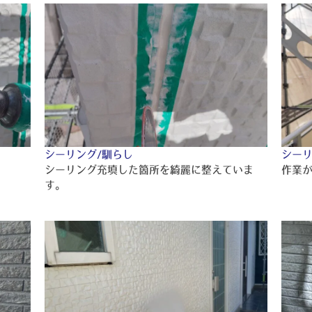
シーリング/馴らし
シーリ
。
シーリング充填した箇所を綺麗に整えていま
作業
す。