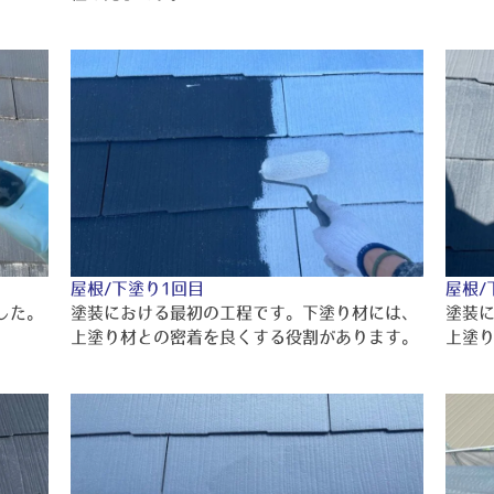
屋根/下塗り1回目
屋根/
した。
塗装における最初の工程です。下塗り材には、
塗装
上塗り材との密着を良くする役割があります。
上塗