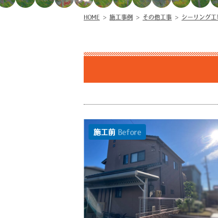
HOME
>
施工事例
>
その他工事
>
シーリング工
施工前
Before