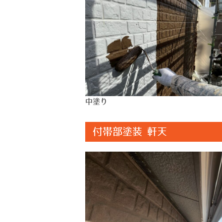
中塗り
付帯部塗装 軒天