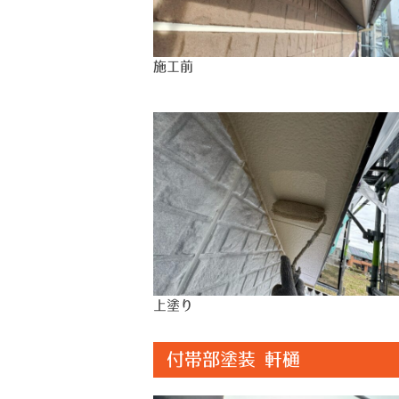
施工前
上塗り
付帯部塗装 軒樋