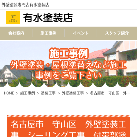
外壁塗装専門店有水塗装店
会社案内
施工事例
イベント
スタッフ紹介
施工事例
TEL
外壁塗装・屋根塗替えなど施工
事例をご覧下さい
HOME
>
施工事例
>
塗装工事
>
外壁塗装工事
>
名古屋市 守山区 外壁塗装工事 シーリング工事 付帯部塗装工事♢
名古屋市 守山区 外壁塗装工
事 シーリング工事 付帯部塗