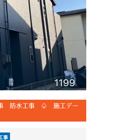
事 防水工事 ♧ 施工デー
工事