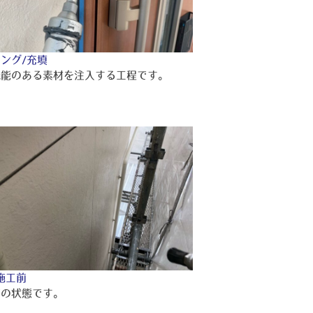
ング/充填
機能のある素材を注入する工程です。
施工前
前の状態です。