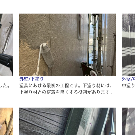
外壁/下塗り
外壁/
した。
塗装における最初の工程です。下塗り材には、
中塗
上塗り材との密着を良くする役割があります。