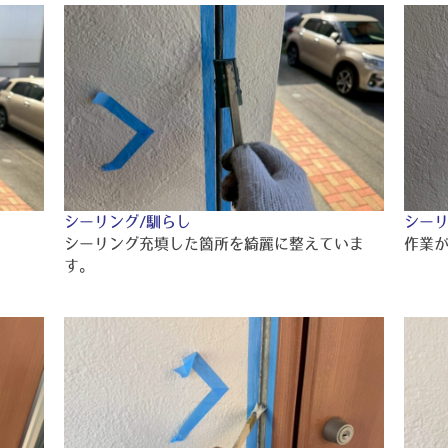
シーリング/馴らし
シーリ
。
シーリング充填した箇所を綺麗に整えていま
作業
す。