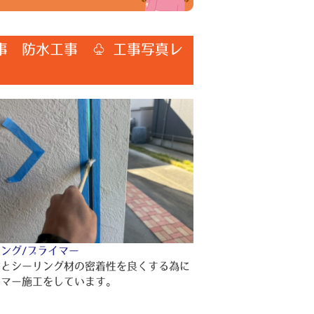
事 防水工事 ♧ 工事写真レ
ング/プライマー
材とシーリング材の密着性を良くする為に
イマー施工をしています。