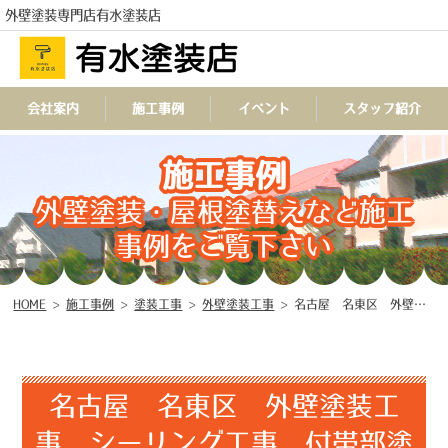
外壁塗装専門店有水塗装店
会社案内
施工事例
イベント
スタッフ紹介
施工事例
TEL
外壁塗装・屋根塗替えなど施工
事例をご覧下さい
HOME
>
施工事例
>
塗装工事
>
外壁塗装工事
>
名古屋 名東区 外壁塗装工事 シーリング工事 付帯部塗装工事 防水工事 外構塗装工事 ♢
名古屋 名東区 外壁塗装工
事 シーリング工事 付帯部塗