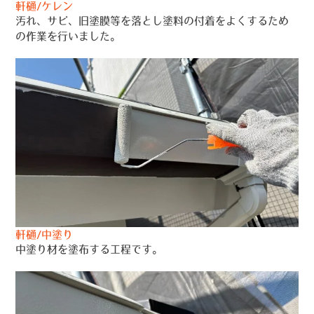
軒樋/ケレン
汚れ、サビ、旧塗膜等を落とし塗料の付着をよくするため
の作業を行いました。
軒樋/中塗り
中塗り材を塗布する工程です。