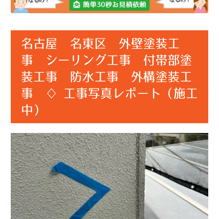
名古屋 名東区 外壁塗装工
事 シーリング工事 付帯部塗
装工事 防水工事 外構塗装工
事 ♢ 工事写真レポート（施工
中）