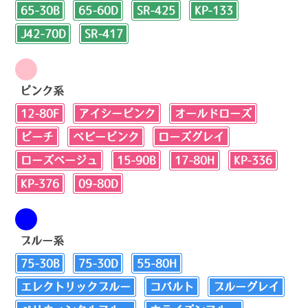
65-30B
65-60D
SR-425
KP-133
J42-70D
SR-417
ピンク系
12-80F
アイシーピンク
オールドローズ
ピーチ
ベビーピンク
ローズグレイ
ローズベージュ
15-90B
17-80H
KP-336
KP-376
09-80D
ブルー系
75-30B
75-30D
55-80H
エレクトリックブルー
コバルト
ブルーグレイ