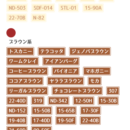
ND-503
SDF-014
STL-01
15-90A
22-70B
N-82
ブラウン系
トスカニー
テラコッタ
ジェノバブラウン
ワームクレイ
アイアンバーグ
コーヒーブラウン
パイオニア
マホガニー
ココアブラウン
ヤララブラウン
モカ
リーガルブラウン
チョコレートブラウン
307
22-40D
319
ND-342
12-50H
15-30B
ND-152
15-50B
15-65B
17-30F
19-40B
17-40D
19-50F
22-40B