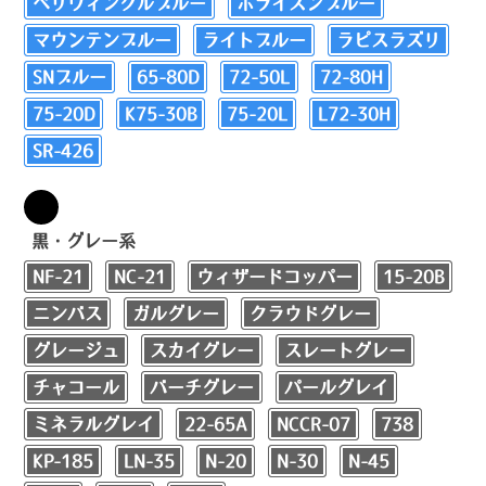
ペリウィンクルブルー
ホライズンブルー
マウンテンブルー
ライトブルー
ラピスラズリ
SNブルー
65-80D
72-50L
72-80H
75-20D
K75-30B
75-20L
L72-30H
SR-426
黒・グレー系
NF-21
NC-21
ウィザードコッパー
15-20B
ニンバス
ガルグレー
クラウドグレー
グレージュ
スカイグレー
スレートグレー
チャコール
バーチグレー
パールグレイ
ミネラルグレイ
22-65A
NCCR-07
738
KP-185
LN-35
N-20
N-30
N-45