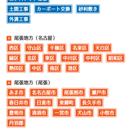
土間工事
カーポート交換
砂利敷き
外溝工事
尾張地方（名古屋）
西区
守山区
千種区
名東区
天白区
緑区
北区
東区
中川区
中村区
昭和区
熱田区
中区
南区
港区
尾張地方（尾張）
あま市
北名古屋市
尾張旭市
瀬戸市
春日井市
日進市
東郷町
長久手市
豊明市
清須市
一宮市
犬山市
小牧市
丹羽郡