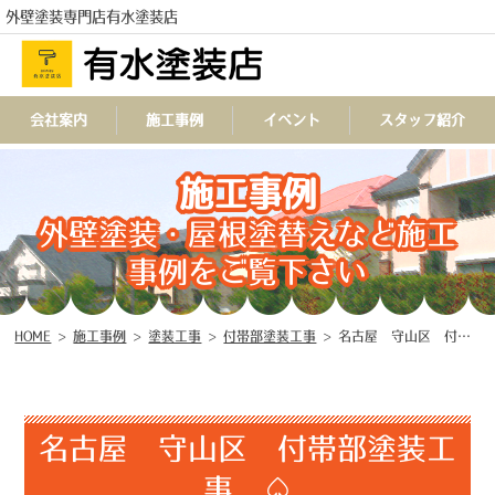
外壁塗装専門店有水塗装店
会社案内
施工事例
イベント
スタッフ紹介
施工事例
TEL
外壁塗装・屋根塗替えなど施工
事例をご覧下さい
HOME
>
施工事例
>
塗装工事
>
付帯部塗装工事
>
名古屋 守山区 付帯部塗装工事 ♤
名古屋 守山区 付帯部塗装工
事 ♤