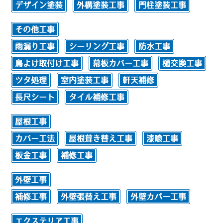
デザイン塗装
外構塗装工事
門柱塗装工事
その他工事
雨漏り工事
シーリング工事
防水工事
鳥よけ取付け工事
幕板カバー工事
樋交換工事
ツタ処理
室内塗装工事
軒天補修
長尺シート
タイル補修工事
屋根工事
カバー工法
屋根葺き替え工事
漆喰工事
板金工事
補修工事
外壁工事
補修工事
外壁張替え工事
外壁カバー工事
エクステリア工事