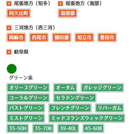
尾張地方（知多）
尾張地方（海部）
阿久比町
海部郡
三河地方（西三河）
岡崎市
西尾市
額田郡
知立市
豊田市
岐阜県
グリーン系
オリーブグリーン
オータム
ガレッジグリーン
コーラルグリーン
セラドングリーン
パストグリーン
フレンチグリーン
リバーガム
ミストグリーン
ミッドブランズウィックグリーン
35-50H
35-70B
39-40L
45-60B