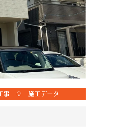
工事 ♤ 施工データ