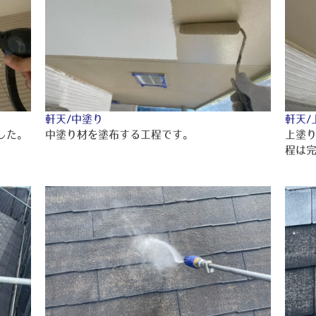
軒天/中塗り
軒天/
した。
中塗り材を塗布する工程です。
上塗
程は