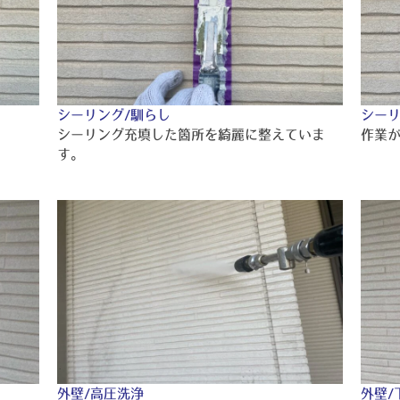
シーリング/馴らし
シーリ
。
シーリング充填した箇所を綺麗に整えていま
作業
す。
外壁/高圧洗浄
外壁/