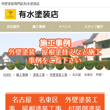
外壁塗装専門店有水塗装店
会社案内
施工事例
イベント
スタッフ紹介
施工事例
TEL
外壁塗装・屋根塗替えなど施工
事例をご覧下さい
HOME
>
施工事例
>
塗装工事
>
外壁塗装工事
>
名古屋 名東区 外壁塗装工事 屋根塗装工事 付帯部塗装工事 シーリング工事 防水工事 ♢
名古屋 名東区 外壁塗装工
事 屋根塗装工事 付帯部塗装