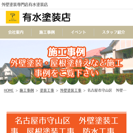
外壁塗装専門店有水塗装店
会社案内
施工事例
イベント
スタッフ紹介
施工事例
TEL
外壁塗装・屋根塗替えなど施工
事例をご覧下さい
HOME
>
施工事例
>
塗装工事
>
外壁塗装工事
>
名古屋市守山区 外壁塗装工事 屋根塗装工事 防水工事 シーリング工事 ♧
名古屋市守山区 外壁塗装工
事 屋根塗装工事 防水工事