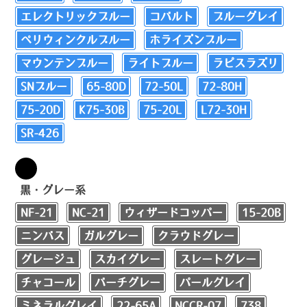
エレクトリックブルー
コバルト
ブルーグレイ
ペリウィンクルブルー
ホライズンブルー
マウンテンブルー
ライトブルー
ラピスラズリ
SNブルー
65-80D
72-50L
72-80H
75-20D
K75-30B
75-20L
L72-30H
SR-426
黒・グレー系
NF-21
NC-21
ウィザードコッパー
15-20B
ニンバス
ガルグレー
クラウドグレー
グレージュ
スカイグレー
スレートグレー
チャコール
バーチグレー
パールグレイ
ミネラルグレイ
22-65A
NCCR-07
738