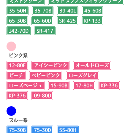
ミストグリーン
ミッドブランズウィックグリーン
35-50H
35-70B
39-40L
45-60B
65-30B
65-60D
SR-425
KP-133
J42-70D
SR-417
ピンク系
12-80F
アイシーピンク
オールドローズ
ピーチ
ベビーピンク
ローズグレイ
ローズベージュ
15-90B
17-80H
KP-336
KP-376
09-80D
ブルー系
75-30B
75-30D
55-80H