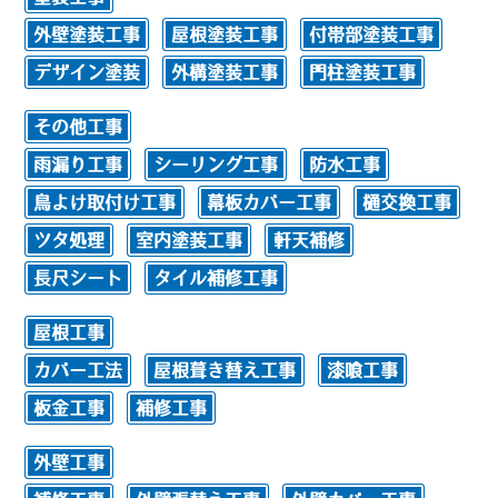
外壁塗装工事
屋根塗装工事
付帯部塗装工事
デザイン塗装
外構塗装工事
門柱塗装工事
その他工事
雨漏り工事
シーリング工事
防水工事
鳥よけ取付け工事
幕板カバー工事
樋交換工事
ツタ処理
室内塗装工事
軒天補修
長尺シート
タイル補修工事
屋根工事
カバー工法
屋根葺き替え工事
漆喰工事
板金工事
補修工事
外壁工事