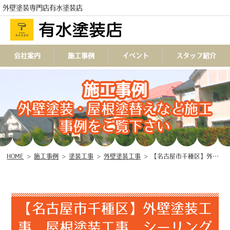
外壁塗装専門店有水塗装店
会社案内
施工事例
イベント
スタッフ紹介
施工事例
TEL
外壁塗装・屋根塗替えなど施工
事例をご覧下さい
HOME
>
施工事例
>
塗装工事
>
外壁塗装工事
>
【名古屋市千種区】外壁塗装工事 屋根塗装工事 シーリング工事 防水工事 ♧
【名古屋市千種区】外壁塗装工
事 屋根塗装工事 シーリング