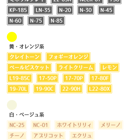
KP-185
LN-35
N-20
N-30
N-45
N-60
N-75
N-85
黄・オレンジ系
クレイトーン
フォギーオレンジ
ペールビスケット
ライトクリーム
レモン
L19-85C
17-50P
17-70P
17-80F
19-70L
19-90C
22-90H
L22-80X
白・ベージュ系
NC-25
NC-01
ホワイトリリィ
メリーノ
チーノ
アプリコット
エクリュ