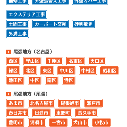
補修工事
外壁張替え工事
外壁カバー工事
エクステリア工事
土間工事
カーポート交換
砂利敷き
外溝工事
尾張地方（名古屋）
西区
守山区
千種区
名東区
天白区
緑区
北区
東区
中川区
中村区
昭和区
熱田区
中区
南区
港区
尾張地方（尾張）
あま市
北名古屋市
尾張旭市
瀬戸市
春日井市
日進市
東郷町
長久手市
豊明市
清須市
一宮市
犬山市
小牧市