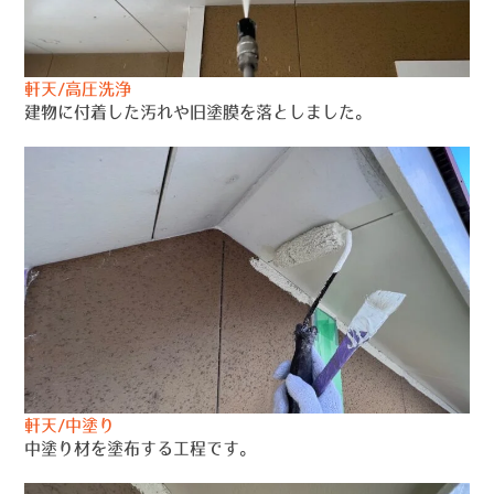
軒天/高圧洗浄
建物に付着した汚れや旧塗膜を落としました。
軒天/中塗り
中塗り材を塗布する工程です。