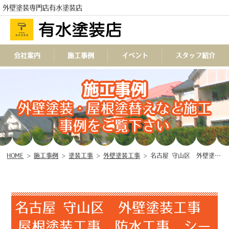
外壁塗装専門店有水塗装店
会社案内
施工事例
イベント
スタッフ紹介
施工事例
TEL
外壁塗装・屋根塗替えなど施工
事例をご覧下さい
HOME
>
施工事例
>
塗装工事
>
外壁塗装工事
>
名古屋 守山区 外壁塗装工事 屋根塗装工事 防水工事 シーリング工事 ♧
名古屋 守山区 外壁塗装工事
屋根塗装工事 防水工事 シー