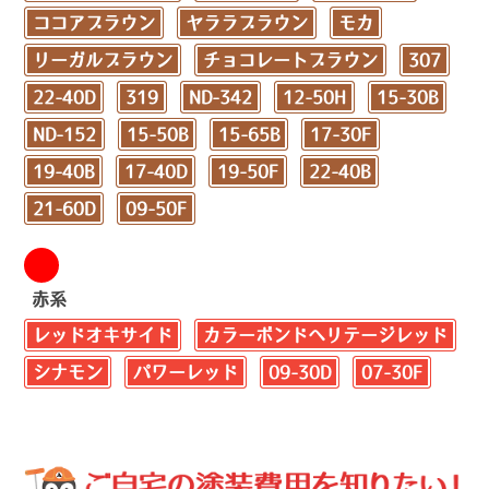
ココアブラウン
ヤララブラウン
モカ
リーガルブラウン
チョコレートブラウン
307
22-40D
319
ND-342
12-50H
15-30B
ND-152
15-50B
15-65B
17-30F
19-40B
17-40D
19-50F
22-40B
21-60D
09-50F
赤系
レッドオキサイド
カラーボンドヘリテージレッド
シナモン
パワーレッド
09-30D
07-30F