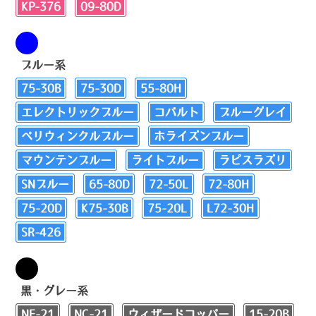
KP-376
09-80D
ブルー系
75-30B
75-30D
55-80H
エレクトリックブルー
コバルト
ブルーグレイ
ペリウィンクルブルー
ホライズンブルー
マウンテンブルー
ライトブルー
ラピスラズリ
SNブルー
65-80D
72-50L
72-80H
75-20D
K75-30B
75-20L
L72-30H
SR-426
黒・グレー系
NF-21
NC-21
ウィザードコッパー
15-20B