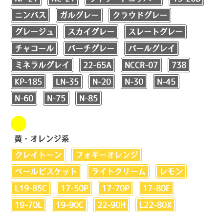
ニンバス
ガルグレー
クラウドグレー
グレージュ
スカイグレー
スレートグレー
チャコール
バーチグレー
パールグレイ
ミネラルグレイ
22-65A
NCCR-07
738
KP-185
LN-35
N-20
N-30
N-45
N-60
N-75
N-85
黄・オレンジ系
クレイトーン
フォギーオレンジ
ペールビスケット
ライトクリーム
レモン
L19-85C
17-50P
17-70P
17-80F
19-70L
19-90C
22-90H
L22-80X