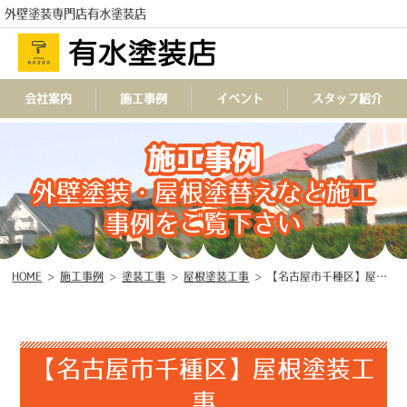
外壁塗装専門店有水塗装店
会社案内
施工事例
イベント
スタッフ紹介
TEL
施工事例
外壁塗装・屋根塗替えなど施工
事例をご覧下さい
HOME
>
施工事例
>
塗装工事
>
屋根塗装工事
>
【名古屋市千種区】屋根塗装工事
【名古屋市千種区】屋根塗装工
事