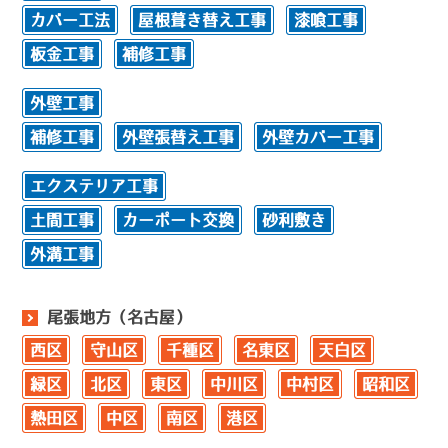
カバー工法
屋根葺き替え工事
漆喰工事
板金工事
補修工事
外壁工事
補修工事
外壁張替え工事
外壁カバー工事
エクステリア工事
土間工事
カーポート交換
砂利敷き
外溝工事
尾張地方（名古屋）
西区
守山区
千種区
名東区
天白区
緑区
北区
東区
中川区
中村区
昭和区
熱田区
中区
南区
港区