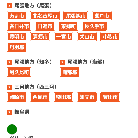
尾張地方（尾張）
あま市
北名古屋市
尾張旭市
瀬戸市
春日井市
日進市
東郷町
長久手市
豊明市
清須市
一宮市
犬山市
小牧市
丹羽郡
尾張地方（知多）
尾張地方（海部）
阿久比町
海部郡
三河地方（西三河）
岡崎市
西尾市
額田郡
知立市
豊田市
岐阜県