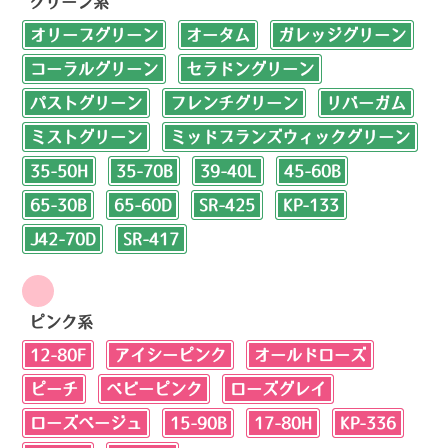
グリーン系
オリーブグリーン
オータム
ガレッジグリーン
コーラルグリーン
セラドングリーン
パストグリーン
フレンチグリーン
リバーガム
ミストグリーン
ミッドブランズウィックグリーン
35-50H
35-70B
39-40L
45-60B
65-30B
65-60D
SR-425
KP-133
J42-70D
SR-417
ピンク系
12-80F
アイシーピンク
オールドローズ
ピーチ
ベビーピンク
ローズグレイ
ローズベージュ
15-90B
17-80H
KP-336