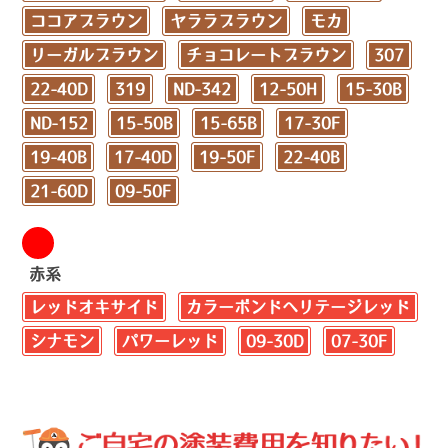
ココアブラウン
ヤララブラウン
モカ
リーガルブラウン
チョコレートブラウン
307
22-40D
319
ND-342
12-50H
15-30B
ND-152
15-50B
15-65B
17-30F
19-40B
17-40D
19-50F
22-40B
21-60D
09-50F
赤系
レッドオキサイド
カラーボンドヘリテージレッド
シナモン
パワーレッド
09-30D
07-30F