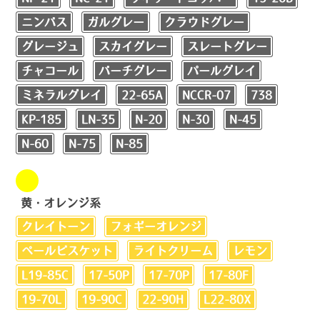
ニンバス
ガルグレー
クラウドグレー
グレージュ
スカイグレー
スレートグレー
チャコール
バーチグレー
パールグレイ
ミネラルグレイ
22-65A
NCCR-07
738
KP-185
LN-35
N-20
N-30
N-45
N-60
N-75
N-85
黄・オレンジ系
クレイトーン
フォギーオレンジ
ペールビスケット
ライトクリーム
レモン
L19-85C
17-50P
17-70P
17-80F
19-70L
19-90C
22-90H
L22-80X