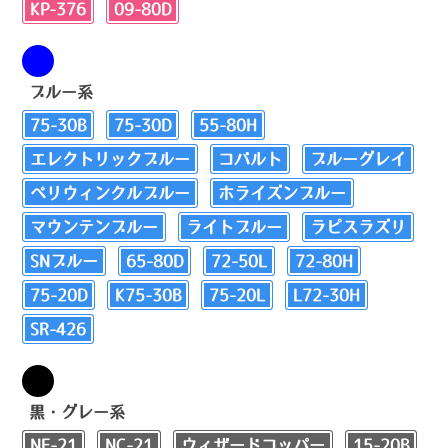
KP-376
09-80D
ブルー系
75-30B
75-30D
55-80H
エレクトリックブルー
コバルト
ブルーグレイ
ペリウィンクルブルー
ホライズンブルー
マウンテンブルー
ライトブルー
ラピスラズリ
SNブルー
65-80D
72-50L
72-80H
75-20D
K75-30B
75-20L
L72-30H
SR-426
黒・グレー系
NF-21
NC-21
ウィザードコッパー
15-20B