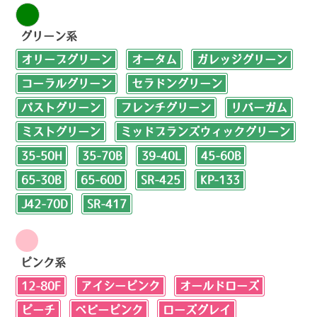
グリーン系
オリーブグリーン
オータム
ガレッジグリーン
コーラルグリーン
セラドングリーン
パストグリーン
フレンチグリーン
リバーガム
ミストグリーン
ミッドブランズウィックグリーン
35-50H
35-70B
39-40L
45-60B
65-30B
65-60D
SR-425
KP-133
J42-70D
SR-417
ピンク系
12-80F
アイシーピンク
オールドローズ
ピーチ
ベビーピンク
ローズグレイ