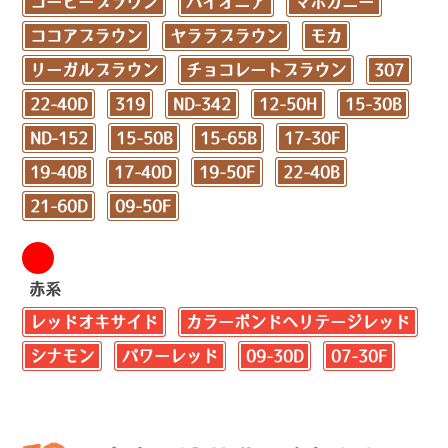
コーヒーブラウン
パイオニア
マホガニー
ココアブラウン
ヤララブラウン
モカ
リーガルブラウン
チョコレートブラウン
307
22-40D
319
ND-342
12-50H
15-30B
ND-152
15-50B
15-65B
17-30F
19-40B
17-40D
19-50F
22-40B
21-60D
09-50F
赤系
レッドオキサイド
カラーボンドヘリテージレッド
シナモン
パワーレッド
09-30D
07-30F