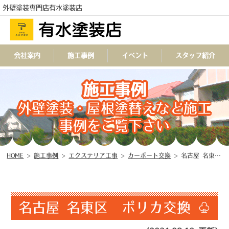
外壁塗装専門店有水塗装店
会社案内
施工事例
イベント
スタッフ紹介
TEL
施工事例
外壁塗装・屋根塗替えなど施工
事例をご覧下さい
HOME
>
施工事例
>
エクステリア工事
>
カーポート交換
>
名古屋 名東区 ポリカ交換 ♧
名古屋 名東区 ポリカ交換 ♧