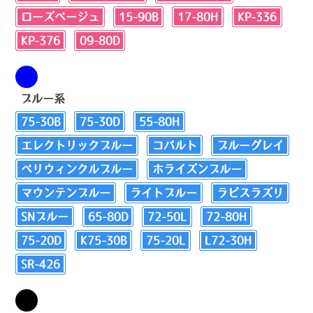
ローズベージュ
15-90B
17-80H
KP-336
KP-376
09-80D
ブルー系
75-30B
75-30D
55-80H
エレクトリックブルー
コバルト
ブルーグレイ
ペリウィンクルブルー
ホライズンブルー
マウンテンブルー
ライトブルー
ラピスラズリ
SNブルー
65-80D
72-50L
72-80H
75-20D
K75-30B
75-20L
L72-30H
SR-426