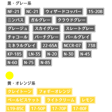
黒・グレー系
NF-21
NC-21
ウィザードコッパー
15-20B
ニンバス
ガルグレー
クラウドグレー
グレージュ
スカイグレー
スレートグレー
チャコール
バーチグレー
パールグレイ
ミネラルグレイ
22-65A
NCCR-07
738
KP-185
LN-35
N-20
N-30
N-45
N-60
N-75
N-85
黄・オレンジ系
クレイトーン
フォギーオレンジ
ペールビスケット
ライトクリーム
レモン
L19-85C
17-50P
17-70P
17-80F