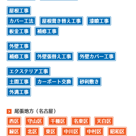
屋根工事
カバー工法
屋根葺き替え工事
漆喰工事
板金工事
補修工事
外壁工事
補修工事
外壁張替え工事
外壁カバー工事
エクステリア工事
土間工事
カーポート交換
砂利敷き
外溝工事
尾張地方（名古屋）
西区
守山区
千種区
名東区
天白区
緑区
北区
東区
中川区
中村区
昭和区