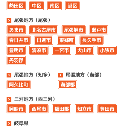
熱田区
中区
南区
港区
尾張地方（尾張）
あま市
北名古屋市
尾張旭市
瀬戸市
春日井市
日進市
東郷町
長久手市
豊明市
清須市
一宮市
犬山市
小牧市
丹羽郡
尾張地方（知多）
尾張地方（海部）
阿久比町
海部郡
三河地方（西三河）
岡崎市
西尾市
額田郡
知立市
豊田市
岐阜県