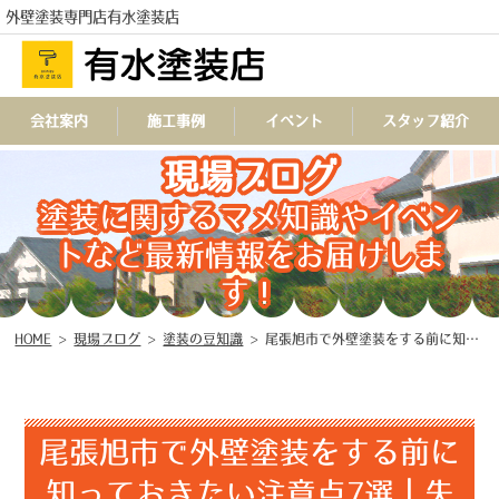
外壁塗装専門店有水塗装店
会社案内
施工事例
イベント
スタッフ紹介
現場ブログ
TEL
塗装に関するマメ知識やイベン
トなど最新情報をお届けしま
す！
HOME
>
現場ブログ
>
塗装の豆知識
>
尾張旭市で外壁塗装をする前に知っておきたい注意点7選｜失敗しない業者選びも解説
尾張旭市で外壁塗装をする前に
知っておきたい注意点7選｜失