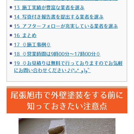
13 施工実績が豊富な業者を選ぶ
14 写真付き報告書を提出する業者を選ぶ
15 アフターフォローが充実している業者を選ぶ
16 まとめ
17 ⇩施工事例⇩
18 ⇩営業時間は9時00分～17時00分⇩
19 ⇩お見積りは無料で行っておりますのでお気軽
にお問い合わせください♪(❛ᴗ❛ و(و˚˙
尾張旭市で外壁塗装をする前に
知っておきたい注意点