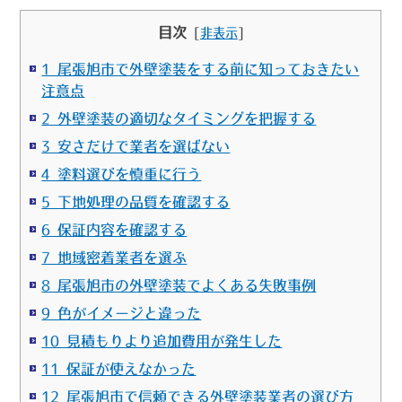
目次
[
非表示
]
1 尾張旭市で外壁塗装をする前に知っておきたい
注意点
2 外壁塗装の適切なタイミングを把握する
3 安さだけで業者を選ばない
4 塗料選びを慎重に行う
5 下地処理の品質を確認する
6 保証内容を確認する
7 地域密着業者を選ぶ
8 尾張旭市の外壁塗装でよくある失敗事例
9 色がイメージと違った
10 見積もりより追加費用が発生した
11 保証が使えなかった
12 尾張旭市で信頼できる外壁塗装業者の選び方