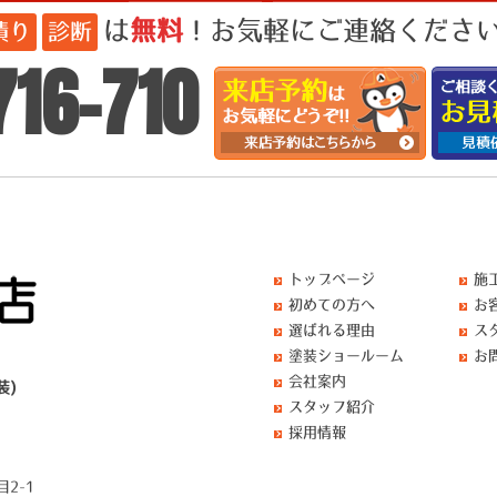
は
無料
！お気軽にご連絡ください!
積り
診断
716-710
トップページ
施
初めての方へ
お
選ばれる理由
ス
塗装ショールーム
お
会社案内
装)
スタッフ紹介
採用情報
2-1