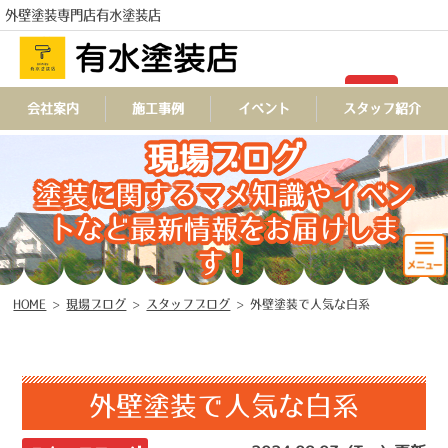
外壁塗装専門店有水塗装店
会社案内
施工事例
イベント
スタッフ紹介
TEL
現場ブログ
塗装に関するマメ知識やイベン
トなど最新情報をお届けしま
す！
HOME
>
現場ブログ
>
スタッフブログ
>
外壁塗装で人気な白系
外壁塗装で人気な白系