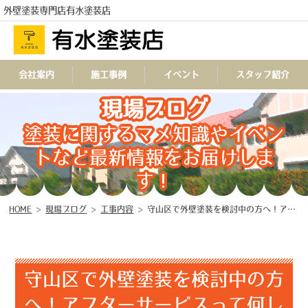
外壁塗装専門店有水塗装店
会社案内
施工事例
イベント
スタッフ紹介
現場ブログ
TEL
塗装に関するマメ知識やイベン
トなど最新情報をお届けしま
す！
HOME
>
現場ブログ
>
工事内容
>
守山区で外壁塗装を検討中の方へ！アフターサービスって何してくれるの？
守山区で外壁塗装を検討中の方
へ！アフターサービスって何し