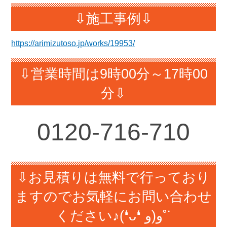
⇩施工事例⇩
https://arimizutoso.jp/works/19953/
⇩営業時間は9時00分～17時00
分⇩
0120-716-710
⇩お見積りは無料で行っており
ますのでお気軽にお問い合わせ
ください♪(❛ᴗ❛ و(و˚˙