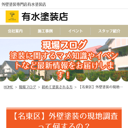
外壁塗装専門店有水塗装店
会社案内
施工事例
イベント
スタッフ紹介
現場ブログ
TEL
塗装に関するマメ知識やイベン
トなど最新情報をお届けしま
す！
HOME
>
現場ブログ
>
初めて塗装される方
>
【名東区】外壁塗装の現地調査って何するの？
【名東区】外壁塗装の現地調査
って何するの？