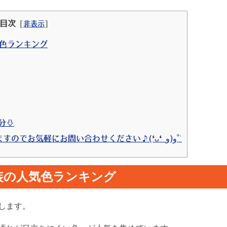
目次
[
非表示
]
気色ランキング
0分⇩
7 ⇩お見積りは無料で行っておりますのでお気軽にお問い合わせください♪(❛ᴗ❛ و(و˚˙
塗装の人気色ランキング
します。