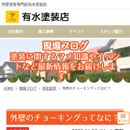
外壁塗装専門店有水塗装店
会社案内
施工事例
イベント
スタッフ紹介
TEL
現場ブログ
塗装に関するマメ知識やイベン
トなど最新情報をお届けしま
す！
HOME
>
現場ブログ
>
劣化症状
>
外壁のチョーキングってなに？
外壁のチョーキングってなに？