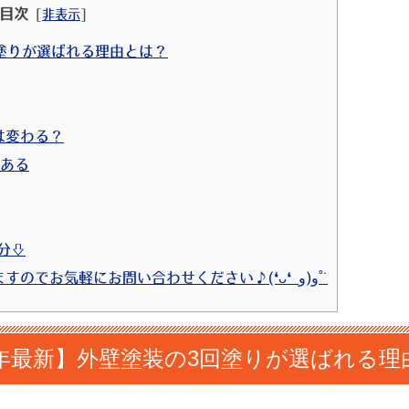
目次
[
非表示
]
回塗りが選ばれる理由とは？
は変わる？
もある
0分⇩
9 ⇩お見積りは無料で行っておりますのでお気軽にお問い合わせください♪(❛ᴗ❛ و(و˚˙
24年最新】外壁塗装の3回塗りが選ばれる理