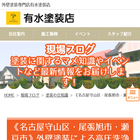
外壁塗装専門店有水塗装店
会社案内
施工事例
イベント
スタッフ紹介
TEL
現場ブログ
塗装に関するマメ知識やイベン
トなど最新情報をお届けしま
す！
HOME
>
現場ブログ
>
塗装の豆知識
>
《名古屋守山区・尾張旭市・瀬戸市》外壁塗装による高圧洗浄の重要性とは？
《名古屋守山区・尾張旭市・瀬
戸市》外壁塗装による高圧洗浄