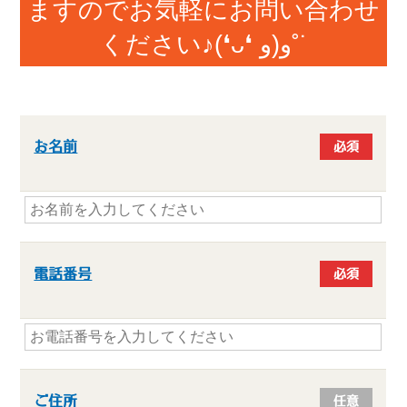
ますのでお気軽にお問い合わせ
ください♪(❛ᴗ❛ و(و˚˙
お名前
必須
電話番号
必須
ご住所
任意