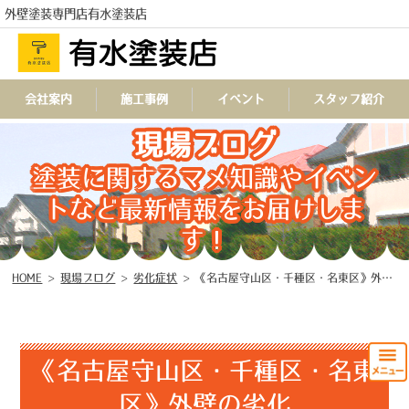
外壁塗装専門店有水塗装店
会社案内
施工事例
イベント
スタッフ紹介
TEL
現場ブログ
塗装に関するマメ知識やイベン
トなど最新情報をお届けしま
す！
HOME
>
現場ブログ
>
劣化症状
>
《名古屋守山区・千種区・名東区》外壁の劣化
《名古屋守山区・千種区・名東
区》外壁の劣化