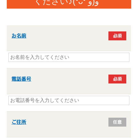
ください♪(❛ᴗ❛ و(و˚˙
お名前
必須
電話番号
必須
ご住所
任意