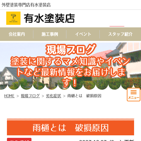
外壁塗装専門店有水塗装店
会社案内
施工事例
イベント
スタッフ紹介
TEL
現場ブログ
塗装に関するマメ知識やイベン
トなど最新情報をお届けしま
す！
HOME
>
現場ブログ
>
劣化症状
>
雨樋とは 破損原因
雨樋とは 破損原因