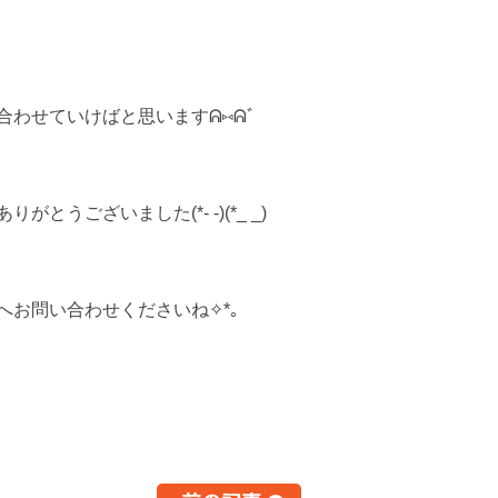
わせていけばと思いますᕱ⑅ᕱﾞ
ざいました(*- -)(*_ _)
お問い合わせくださいね✧*｡