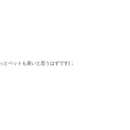
っと
ペットも臭いと思うはずです(；