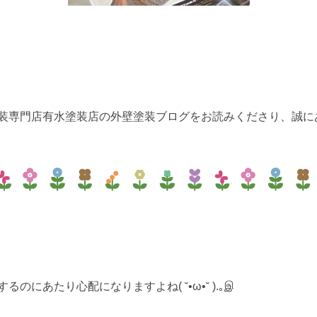
装専門店有水塗装店の外壁塗装ブログをお読みくださり、誠
にあたり心配になりますよね( ˘•ω•˘ ).｡இ