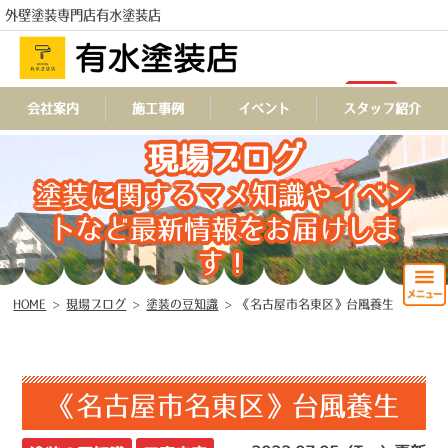
外壁塗装専門店有水塗装店
会社案内
施工事例
イベント
スタッフ紹介
TEL
現場ブログ
塗装に関するマメ知識やイベン
トなど最新情報をお届けしま
す！
HOME
>
現場ブログ
>
塗装の豆知識
>
《名古屋市名東区》台風養生
《名古屋市名東区》台風養生