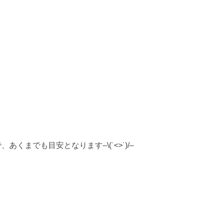
でも目安となります–\(˙<>˙)/–