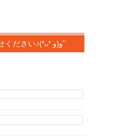
⇩お見積りは無料で行っておりますのでお気軽にお問い合わせください♪(❛ᴗ❛ و(و˚˙