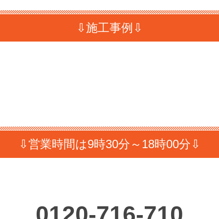
⇩施工事例⇩
⇩営業時間は9時30分～18時00分⇩
0120-716-710