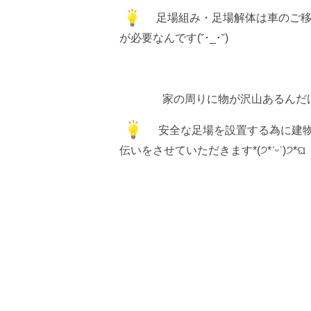
足場組み・足場解体は車のご移
が必要なんです(˘･_･˘)
家の周りに物が沢山あるんだ
安全な足場を設置する為に建物
伝いをさせていただきます*(੭*ˊᵕˋ)੭*ଘ