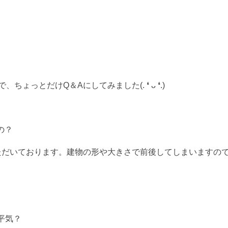
ょっとだけQ＆Aにしてみました(. ❛ ᴗ ❛.)
の？
いております。建物の形や大きさで前後してしまいますので、あくま
平気？