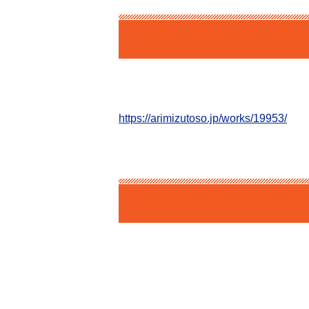
https://arimizutoso.jp/works/19953/