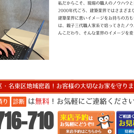
私だからこそ、現場の職人のノウハウと
2000年代ごろ、建築業界ではさまざ
建築業界に悪いイメージをお持ちの方も
は、親子三代職人家系で培ってきたノウ
んこだわり、そんな業界のイメージを変
区・名東区地域密着！お客様の大切なお家を守りま
は
無料
！お気軽にご連絡ください!
積り
診断
716-710