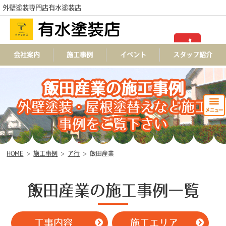
外壁塗装専門店有水塗装店
TEL
会社案内
施工事例
イベント
スタッフ紹介
飯田産業の施工事例
外壁塗装・屋根塗替えなど施工
事例をご覧下さい
HOME
>
施工事例
>
ア行
>
飯田産業
飯田産業の施工事例一覧
工事内容
施工エリア