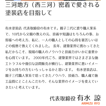
三河地方（西三河）密着で愛される
塗装店を目指して
有水塗装店 代表取締役の有水です。親子三代に渡り職人家系
で、10代から父親の教えの元、技術や知識はもちろんの事、お
客様への考え方、私に、一人の職人としての心得を暑苦しいほ
どの情熱で教えてくれました。 長年、建築業界に携わってきた
私だからこそ、現場の職人のノウハウと技術力がいかに重要か
を心得ています。 2000年代ごろ、建築業界ではさまざまな施
工トラブルや強引な訪問販売が横行し、建築業界に悪いイメー
ジをお持ちの方もいらっしゃるかと思います。 有水塗装店は、
親子三代職人家系で培ってきたノウハウ、技術力、職人魂で施
工品質にとことんこだわり、そんな業界のイメージを変えてい
きたいと考えています。
有水 諒
代表取締役
ARIMIZU RYO