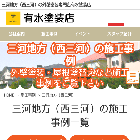
三河地方（西三河）の外壁塗装専門店有水塗装店
TEL
会社案内
施工事例
イベント
スタッフ紹介
三河地方（西三河）の施工事
例
外壁塗装・屋根塗替えなど施工
事例をご覧下さい
HOME
>
施工事例
>
三河地方（西三河）
三河地方（西三河）の施工
事例一覧