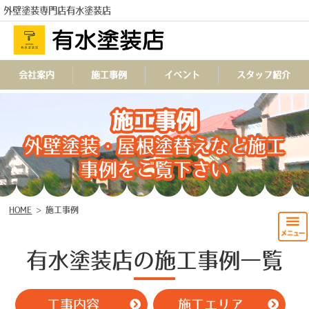
外壁塗装専門店有水塗装店
会社案内
施工事例
イベント
スタッフ紹介
TEL
施工事例
外壁塗装・屋根塗替えなど施工
事例をご覧下さい
HOME
>
施工事例
有水塗装店の施工事例一覧
工事内容
施工エリア