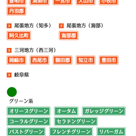
豊明市
清須市
一宮市
犬山市
小牧市
丹羽郡
尾張地方（知多）
尾張地方（海部）
阿久比町
海部郡
三河地方（西三河）
岡崎市
西尾市
額田郡
知立市
豊田市
岐阜県
グリーン系
オリーブグリーン
オータム
ガレッジグリーン
コーラルグリーン
セラドングリーン
パストグリーン
フレンチグリーン
リバーガム