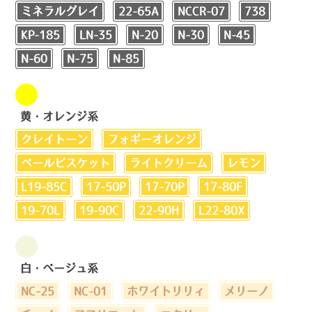
ミネラルグレイ
22-65A
NCCR-07
738
KP-185
LN-35
N-20
N-30
N-45
N-60
N-75
N-85
黄・オレンジ系
クレイトーン
フォギーオレンジ
ペールビスケット
ライトクリーム
レモン
L19-85C
17-50P
17-70P
17-80F
19-70L
19-90C
22-90H
L22-80X
白・ベージュ系
NC-25
NC-01
ホワイトリリィ
メリーノ