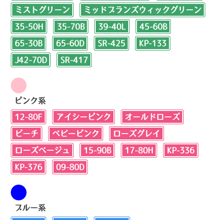
ミストグリーン
ミッドブランズウィックグリーン
35-50H
35-70B
39-40L
45-60B
65-30B
65-60D
SR-425
KP-133
J42-70D
SR-417
ピンク系
12-80F
アイシーピンク
オールドローズ
ピーチ
ベビーピンク
ローズグレイ
ローズベージュ
15-90B
17-80H
KP-336
KP-376
09-80D
ブルー系