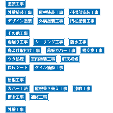
塗装工事
外壁塗装工事
屋根塗装工事
付帯部塗装工事
デザイン塗装
外構塗装工事
門柱塗装工事
その他工事
雨漏り工事
シーリング工事
防水工事
鳥よけ取付け工事
幕板カバー工事
樋交換工事
ツタ処理
室内塗装工事
軒天補修
長尺シート
タイル補修工事
屋根工事
カバー工法
屋根葺き替え工事
漆喰工事
板金工事
補修工事
外壁工事