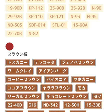
19-90D
KP-112
25-90B
25-92B
N-90
29-92B
KP-110
KP-121
N-93
N-95
ND-503
SDF-014
STL-01
15-90A
22-70B
N-82
ブラウン系
トスカニー
テラコッタ
ジェノバブラウン
ワームクレイ
アイアンバーグ
コーヒーブラウン
パイオニア
マホガニー
ココアブラウン
ヤララブラウン
モカ
リーガルブラウン
チョコレートブラウン
307
22-40D
319
ND-342
12-50H
15-30B