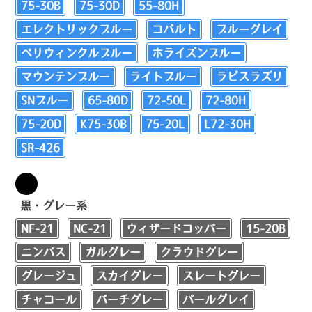
75-30B
75-30D
55-80H
エレクトリックブルー
コバルト
ブルーグレイ
ペリウィンクルブルー
ホライズンブルー
マウンテンブルー
ライトブルー
ラピスラズリ
SNブルー
65-80D
72-50L
72-80H
75-20D
K75-30B
75-20L
L72-30H
SR-426
黒・グレー系
NF-21
NC-21
ウィザードコッパー
15-20B
ニンバス
ガルグレー
クラウドグレー
グレージュ
スカイグレー
スレートグレー
チャコール
バーチグレー
パールグレイ