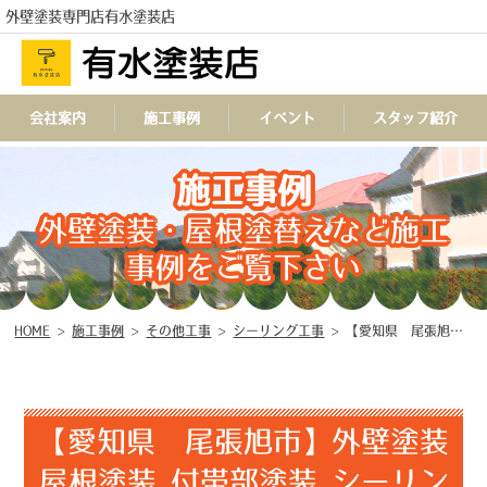
外壁塗装専門店有水塗装店
会社案内
施工事例
イベント
スタッフ紹介
施工事例
TEL
外壁塗装・屋根塗替えなど施工
事例をご覧下さい
HOME
>
施工事例
>
その他工事
>
シーリング工事
>
【愛知県 尾張旭市】外壁塗装 屋根塗装 付帯部塗装 シーリング工事 ☆
【愛知県 尾張旭市】外壁塗装
屋根塗装 付帯部塗装 シーリン