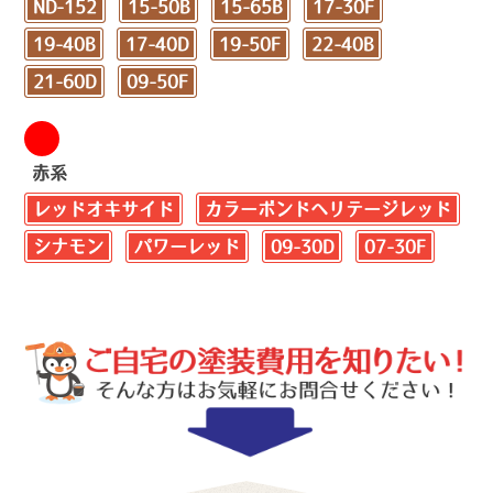
ND-152
15-50B
15-65B
17-30F
19-40B
17-40D
19-50F
22-40B
21-60D
09-50F
赤系
レッドオキサイド
カラーボンドヘリテージレッド
シナモン
パワーレッド
09-30D
07-30F