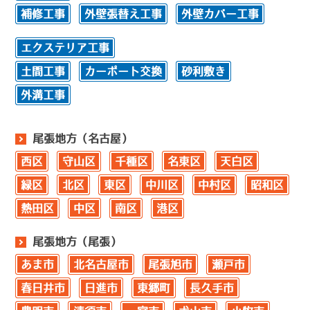
補修工事
外壁張替え工事
外壁カバー工事
エクステリア工事
土間工事
カーポート交換
砂利敷き
外溝工事
尾張地方（名古屋）
西区
守山区
千種区
名東区
天白区
緑区
北区
東区
中川区
中村区
昭和区
熱田区
中区
南区
港区
尾張地方（尾張）
あま市
北名古屋市
尾張旭市
瀬戸市
春日井市
日進市
東郷町
長久手市