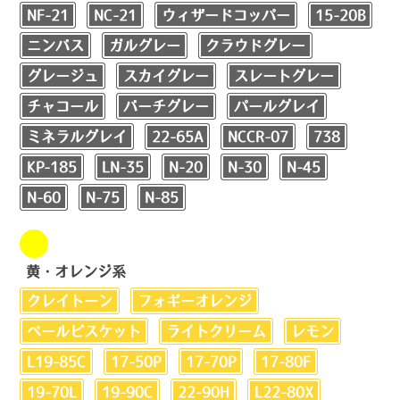
NF-21
NC-21
ウィザードコッパー
15-20B
ニンバス
ガルグレー
クラウドグレー
グレージュ
スカイグレー
スレートグレー
チャコール
バーチグレー
パールグレイ
ミネラルグレイ
22-65A
NCCR-07
738
KP-185
LN-35
N-20
N-30
N-45
N-60
N-75
N-85
黄・オレンジ系
クレイトーン
フォギーオレンジ
ペールビスケット
ライトクリーム
レモン
L19-85C
17-50P
17-70P
17-80F
19-70L
19-90C
22-90H
L22-80X