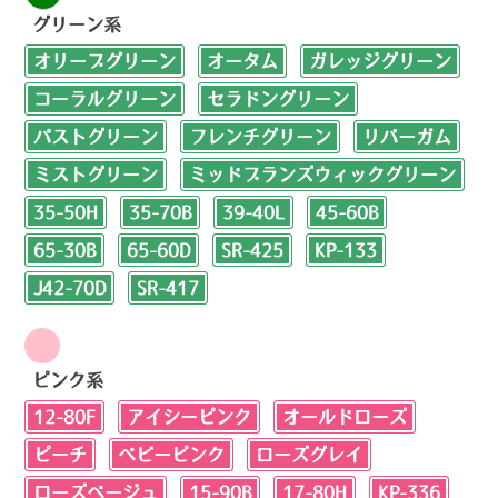
グリーン系
オリーブグリーン
オータム
ガレッジグリーン
コーラルグリーン
セラドングリーン
パストグリーン
フレンチグリーン
リバーガム
ミストグリーン
ミッドブランズウィックグリーン
35-50H
35-70B
39-40L
45-60B
65-30B
65-60D
SR-425
KP-133
J42-70D
SR-417
ピンク系
12-80F
アイシーピンク
オールドローズ
ピーチ
ベビーピンク
ローズグレイ
ローズベージュ
15-90B
17-80H
KP-336