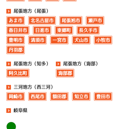
尾張地方（尾張）
あま市
北名古屋市
尾張旭市
瀬戸市
春日井市
日進市
東郷町
長久手市
豊明市
清須市
一宮市
犬山市
小牧市
丹羽郡
尾張地方（知多）
尾張地方（海部）
阿久比町
海部郡
三河地方（西三河）
岡崎市
西尾市
額田郡
知立市
豊田市
岐阜県