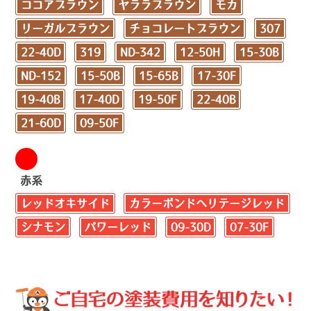
ココアブラウン
ヤララブラウン
モカ
リーガルブラウン
チョコレートブラウン
307
22-40D
319
ND-342
12-50H
15-30B
ND-152
15-50B
15-65B
17-30F
19-40B
17-40D
19-50F
22-40B
21-60D
09-50F
赤系
レッドオキサイド
カラーボンドヘリテージレッド
シナモン
パワーレッド
09-30D
07-30F