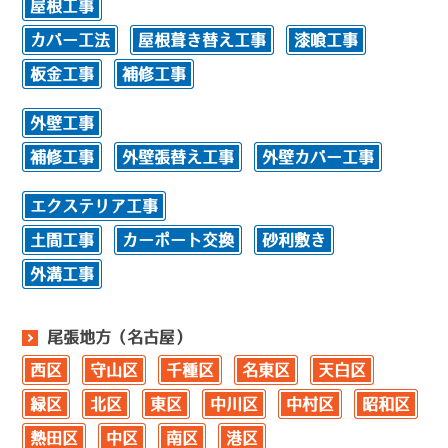
屋根工事
カバー工法
屋根葺き替え工事
漆喰工事
板金工事
補修工事
外壁工事
補修工事
外壁張替え工事
外壁カバー工事
エクステリア工事
土間工事
カーポート交換
砂利敷き
外溝工事
尾張地方（名古屋）
西区
守山区
千種区
名東区
天白区
緑区
北区
東区
中川区
中村区
昭和区
熱田区
中区
南区
港区