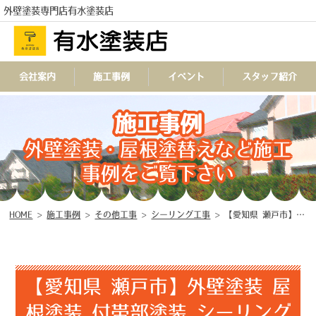
外壁塗装専門店有水塗装店
会社案内
施工事例
イベント
スタッフ紹介
施工事例
TEL
外壁塗装・屋根塗替えなど施工
事例をご覧下さい
HOME
>
施工事例
>
その他工事
>
シーリング工事
>
【愛知県 瀬戸市】外壁塗装 屋根塗装 付帯部塗装 シーリング工事 〇
【愛知県 瀬戸市】外壁塗装 屋
根塗装 付帯部塗装 シーリング