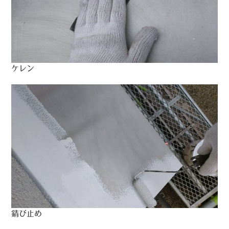
ケレン
錆び止め