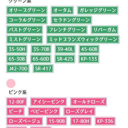
グリーン系
オリーブグリーン
オータム
ガレッジグリーン
コーラルグリーン
セラドングリーン
パストグリーン
フレンチグリーン
リバーガム
ミストグリーン
ミッドブランズウィックグリーン
35-50H
35-70B
39-40L
45-60B
65-30B
65-60D
SR-425
KP-133
J42-70D
SR-417
ピンク系
12-80F
アイシーピンク
オールドローズ
ピーチ
ベビーピンク
ローズグレイ
ローズベージュ
15-90B
17-80H
KP-336