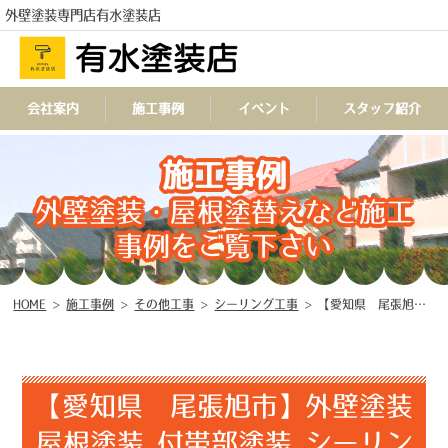
外壁塗装専門店有水塗装店
会社案内
施工事例
イベント
スタッフ紹介
施工事例
TEL
外壁塗装・屋根塗替えなど施工
事例をご覧下さい
HOME
>
施工事例
>
その他工事
>
シーリング工事
>
【愛知県 尾張旭市】外壁塗装 屋根塗装 付帯部塗装 シーリング工事 ☆
【愛知県 尾張旭市】外壁塗装
屋根塗装 付帯部塗装 シーリン