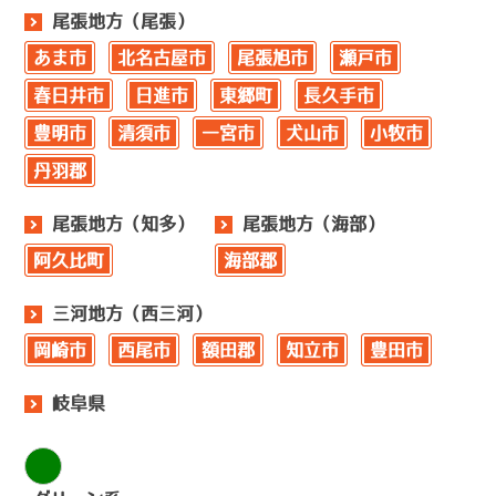
尾張地方（尾張）
あま市
北名古屋市
尾張旭市
瀬戸市
春日井市
日進市
東郷町
長久手市
豊明市
清須市
一宮市
犬山市
小牧市
丹羽郡
尾張地方（知多）
尾張地方（海部）
阿久比町
海部郡
三河地方（西三河）
岡崎市
西尾市
額田郡
知立市
豊田市
岐阜県