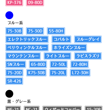
KP-376
09-80D
ブルー系
75-30B
75-30D
55-80H
エレクトリックブルー
コバルト
ブルーグレイ
ペリウィンクルブルー
ホライズンブルー
マウンテンブルー
ライトブルー
ラピスラズリ
SNブルー
65-80D
72-50L
72-80H
75-20D
K75-30B
75-20L
L72-30H
SR-426
黒・グレー系
NF-21
NC-21
ウィザードコッパー
15-20B