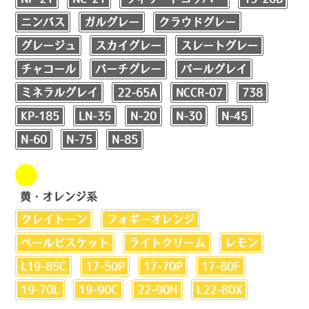
ニンバス
ガルグレー
クラウドグレー
グレージュ
スカイグレー
スレートグレー
チャコール
バーチグレー
パールグレイ
ミネラルグレイ
22-65A
NCCR-07
738
KP-185
LN-35
N-20
N-30
N-45
N-60
N-75
N-85
黄・オレンジ系
クレイトーン
フォギーオレンジ
ペールビスケット
ライトクリーム
レモン
L19-85C
17-50P
17-70P
17-80F
19-70L
19-90C
22-90H
L22-80X