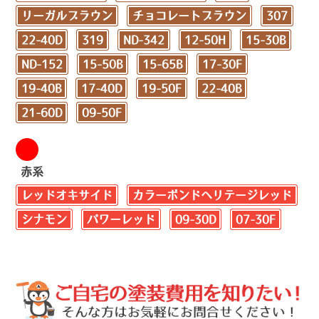
リーガルブラウン
チョコレートブラウン
307
22-40D
319
ND-342
12-50H
15-30B
ND-152
15-50B
15-65B
17-30F
19-40B
17-40D
19-50F
22-40B
21-60D
09-50F
赤系
レッドオキサイド
カラーボンドヘリテージレッド
シナモン
パワーレッド
09-30D
07-30F