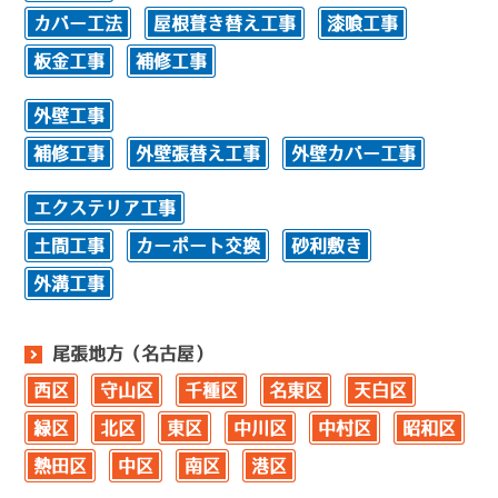
カバー工法
屋根葺き替え工事
漆喰工事
板金工事
補修工事
外壁工事
補修工事
外壁張替え工事
外壁カバー工事
エクステリア工事
土間工事
カーポート交換
砂利敷き
外溝工事
尾張地方（名古屋）
西区
守山区
千種区
名東区
天白区
緑区
北区
東区
中川区
中村区
昭和区
熱田区
中区
南区
港区