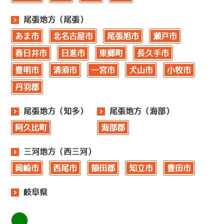
尾張地方（尾張）
あま市
北名古屋市
尾張旭市
瀬戸市
春日井市
日進市
東郷町
長久手市
豊明市
清須市
一宮市
犬山市
小牧市
丹羽郡
尾張地方（知多）
尾張地方（海部）
阿久比町
海部郡
三河地方（西三河）
岡崎市
西尾市
額田郡
知立市
豊田市
岐阜県