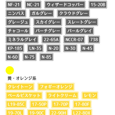
NF-21
NC-21
ウィザードコッパー
15-20B
ニンバス
ガルグレー
クラウドグレー
グレージュ
スカイグレー
スレートグレー
チャコール
バーチグレー
パールグレイ
ミネラルグレイ
22-65A
NCCR-07
738
KP-185
LN-35
N-20
N-30
N-45
N-60
N-75
N-85
黄・オレンジ系
クレイトーン
フォギーオレンジ
ペールビスケット
ライトクリーム
レモン
L19-85C
17-50P
17-70P
17-80F
19-70L
19-90C
22-90H
L22-80X