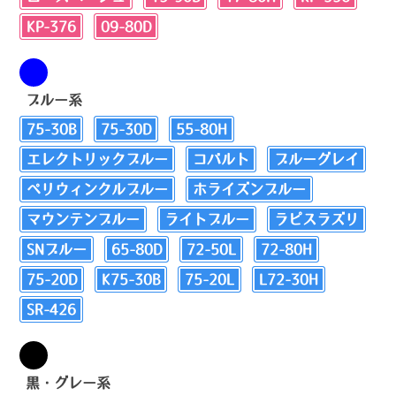
KP-376
09-80D
ブルー系
75-30B
75-30D
55-80H
エレクトリックブルー
コバルト
ブルーグレイ
ペリウィンクルブルー
ホライズンブルー
マウンテンブルー
ライトブルー
ラピスラズリ
SNブルー
65-80D
72-50L
72-80H
75-20D
K75-30B
75-20L
L72-30H
SR-426
黒・グレー系