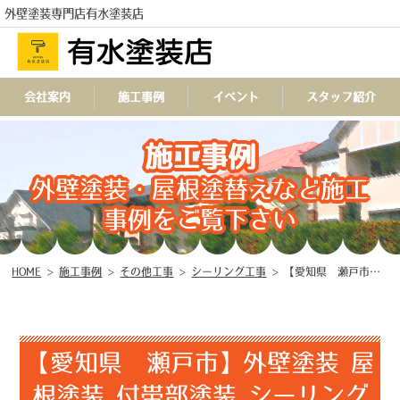
外壁塗装専門店有水塗装店
会社案内
施工事例
イベント
スタッフ紹介
施工事例
TEL
外壁塗装・屋根塗替えなど施工
事例をご覧下さい
HOME
>
施工事例
>
その他工事
>
シーリング工事
>
【愛知県 瀬戸市】外壁塗装 屋根塗装 付帯部塗装 シーリング工事 ☆
【愛知県 瀬戸市】外壁塗装 屋
根塗装 付帯部塗装 シーリング