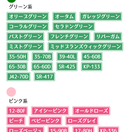
グリーン系
オリーブグリーン
オータム
ガレッジグリーン
コーラルグリーン
セラドングリーン
パストグリーン
フレンチグリーン
リバーガム
ミストグリーン
ミッドブランズウィックグリーン
35-50H
35-70B
39-40L
45-60B
65-30B
65-60D
SR-425
KP-133
J42-70D
SR-417
ピンク系
12-80F
アイシーピンク
オールドローズ
ピーチ
ベビーピンク
ローズグレイ
ローズベージュ
15-90B
17-80H
KP-336