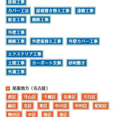
屋根工事
カバー工法
屋根葺き替え工事
漆喰工事
板金工事
補修工事
外壁工事
補修工事
外壁張替え工事
外壁カバー工事
エクステリア工事
土間工事
カーポート交換
砂利敷き
外溝工事
尾張地方（名古屋）
西区
守山区
千種区
名東区
天白区
緑区
北区
東区
中川区
中村区
昭和区
熱田区
中区
南区
港区