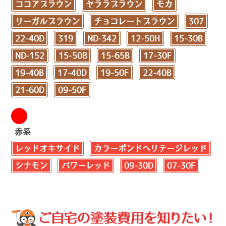
ココアブラウン
ヤララブラウン
モカ
リーガルブラウン
チョコレートブラウン
307
22-40D
319
ND-342
12-50H
15-30B
ND-152
15-50B
15-65B
17-30F
19-40B
17-40D
19-50F
22-40B
21-60D
09-50F
赤系
レッドオキサイド
カラーボンドヘリテージレッド
シナモン
パワーレッド
09-30D
07-30F