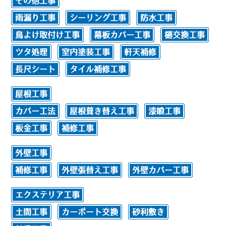
その他工事
雨漏り工事
シーリング工事
防水工事
鳥よけ取付け工事
幕板カバー工事
樋交換工事
ツタ処理
室内塗装工事
軒天補修
長尺シート
タイル補修工事
屋根工事
カバー工法
屋根葺き替え工事
漆喰工事
板金工事
補修工事
外壁工事
補修工事
外壁張替え工事
外壁カバー工事
エクステリア工事
土間工事
カーポート交換
砂利敷き