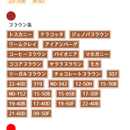
22-70B
N-82
ブラウン系
トスカニー
テラコッタ
ジェノバブラウン
ワームクレイ
アイアンバーグ
コーヒーブラウン
パイオニア
マホガニー
ココアブラウン
ヤララブラウン
モカ
リーガルブラウン
チョコレートブラウン
307
22-40D
319
ND-342
12-50H
15-30B
ND-152
15-50B
15-65B
17-30F
19-40B
17-40D
19-50F
22-40B
21-60D
09-50F