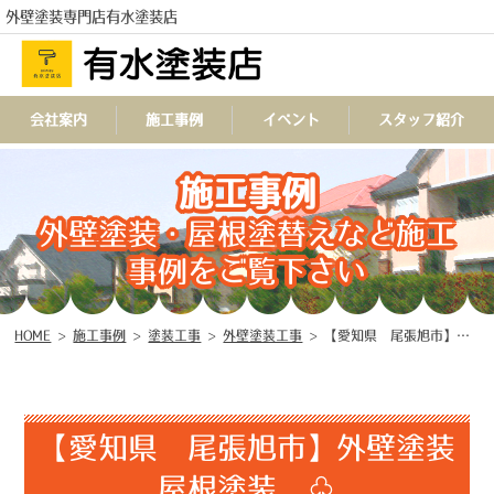
外壁塗装専門店有水塗装店
会社案内
施工事例
イベント
スタッフ紹介
施工事例
TEL
外壁塗装・屋根塗替えなど施工
事例をご覧下さい
HOME
>
施工事例
>
塗装工事
>
外壁塗装工事
>
【愛知県 尾張旭市】外壁塗装 屋根塗装 ♧
【愛知県 尾張旭市】外壁塗装
屋根塗装 ♧