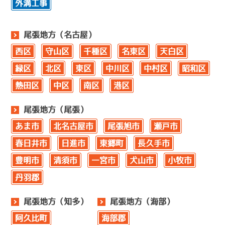
外溝工事
尾張地方（名古屋）
西区
守山区
千種区
名東区
天白区
緑区
北区
東区
中川区
中村区
昭和区
熱田区
中区
南区
港区
尾張地方（尾張）
あま市
北名古屋市
尾張旭市
瀬戸市
春日井市
日進市
東郷町
長久手市
豊明市
清須市
一宮市
犬山市
小牧市
丹羽郡
尾張地方（知多）
尾張地方（海部）
阿久比町
海部郡