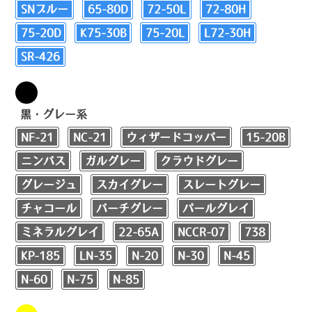
SNブルー
65-80D
72-50L
72-80H
75-20D
K75-30B
75-20L
L72-30H
SR-426
黒・グレー系
NF-21
NC-21
ウィザードコッパー
15-20B
ニンバス
ガルグレー
クラウドグレー
グレージュ
スカイグレー
スレートグレー
チャコール
バーチグレー
パールグレイ
ミネラルグレイ
22-65A
NCCR-07
738
KP-185
LN-35
N-20
N-30
N-45
N-60
N-75
N-85