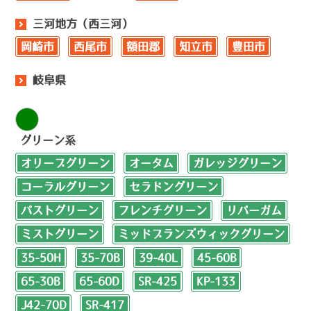
三河地方（西三河）
岡崎市
西尾市
額田郡
知立市
豊田市
岐阜県
グリーン系
オリーブグリーン
オータム
ガレッジグリーン
コーラルグリーン
セラドングリーン
パストグリーン
フレンチグリーン
リバーガム
ミストグリーン
ミッドブランズウィックグリーン
35-50H
35-70B
39-40L
45-60B
65-30B
65-60D
SR-425
KP-133
J42-70D
SR-417