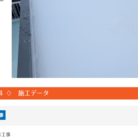
事 ♢ 施工データ
事
水工事