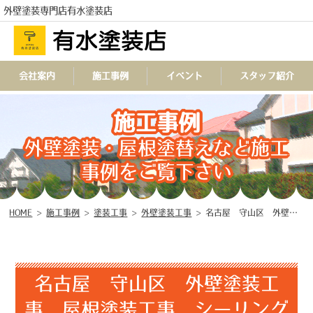
外壁塗装専門店有水塗装店
会社案内
施工事例
イベント
スタッフ紹介
施工事例
TEL
外壁塗装・屋根塗替えなど施工
事例をご覧下さい
HOME
>
施工事例
>
塗装工事
>
外壁塗装工事
>
名古屋 守山区 外壁塗装工事 屋根塗装工事 シーリング工事 付帯部塗装工事 ♢
名古屋 守山区 外壁塗装工
事 屋根塗装工事 シーリング