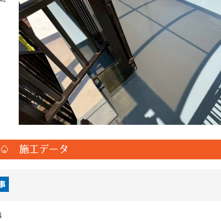
♤ 施工データ
事
事