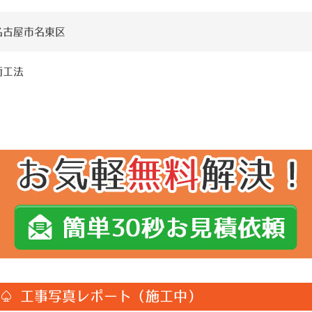
名古屋市名東区
衝工法
♤ 工事写真レポート（施工中）